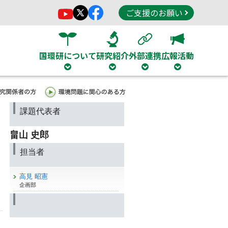
ご支援のお願い
国環研について
研究紹介
外部連携
広報活動
課題代表者
畠山 史郎
担当者
高見 昭憲
企画部