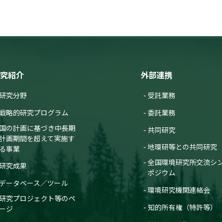
究紹介
外部連携
研究分野
受託業務
戦略的研究プログラム
委託業務
国の計画に基づき中長期
共同研究
計画期間を超えて実施す
地環研等との共同研究
る事業
全国環境研究所交流シ
研究成果
ポジウム
データベース／ツール
環境研究機関連絡会
研究プロジェクト等のペ
知的所有権（特許等）
ージ