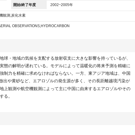
開始/終了年度
2002~2005年
空機観測,炭化水素
AERIAL OBSERVATIONS,HYDROCARBON
地球・地域の気候を支配する放射収支に大きな影響を持っているが、
実態の解明が遅れている。モデルによって温暖化の将来予測を精確に
強制力を精確に求めなければならない。一方、東アジア地域は、中国
放出や黄砂など、エアロゾルの発生源が多く、その長距離越境汚染が
地上観測や航空機観測によって主に中国に由来するエアロゾルやその
する。