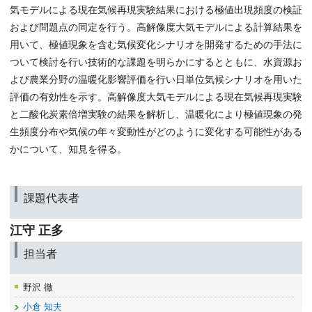
気モデルによる現在気候再現実験結果における極値出現頻度の検証
および問題点の同定を行う。高解像度大気モデルによる計算結果を
用いて、極値現象を含む気候変化シナリオを開発するための手法に
ついて検討を行い技術的な課題を明らかにするとともに、水資源お
よび農業分野の温暖化影響評価を行い日単位気候シナリオを用いた
評価の有効性を示す。高解像度大気モデルによる現在気候再現実験
と二酸化炭素倍増実験の結果を解析し、温暖化により極値現象の発
生頻度分布や気候の年々変動性がどのように変化する可能性がある
かについて、知見を得る。
課題代表者
江守 正多
担当者
野沢 徹
小倉 知夫