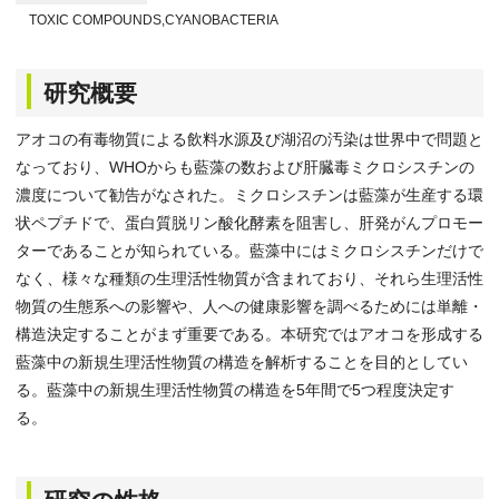
TOXIC COMPOUNDS,CYANOBACTERIA
研究概要
アオコの有毒物質による飲料水源及び湖沼の汚染は世界中で問題と
なっており、WHOからも藍藻の数および肝臓毒ミクロシスチンの
濃度について勧告がなされた。ミクロシスチンは藍藻が生産する環
状ペプチドで、蛋白質脱リン酸化酵素を阻害し、肝発がんプロモー
ターであることが知られている。藍藻中にはミクロシスチンだけで
なく、様々な種類の生理活性物質が含まれており、それら生理活性
物質の生態系への影響や、人への健康影響を調べるためには単離・
構造決定することがまず重要である。本研究ではアオコを形成する
藍藻中の新規生理活性物質の構造を解析することを目的としてい
る。藍藻中の新規生理活性物質の構造を5年間で5つ程度決定す
る。