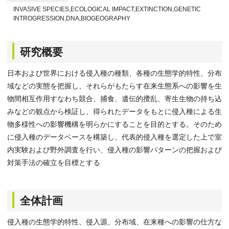
INVASIVE SPECIES,ECOLOGICAL IMPACT,EXTINCTION,GENETIC
INTROGRESSION,DNA,BIOGEOGRAPHY
研究概要
日本および世界における侵入種の種類、各種の生態学的特性、分布
域などの実態を把握し、それらがもたらす在来生態系への影響を生
物間相互作用すなわち競合、捕食、遺伝的攪乱、寄生生物の持ち込
みなどの観点から検証し、得られたデータをもとに侵入種による生
物多様性への影響機構を明らかにすることを目的とする。そのため
に侵入種のデータベースを構築し、代表的侵入種を選定した上で室
内実験および野外調査を行い、侵入種の影響パターンの把握および
対策手法の確立を目標とする
全体計画
侵入種の生態学的特性、侵入源、分布域、在来種への影響の仕方な