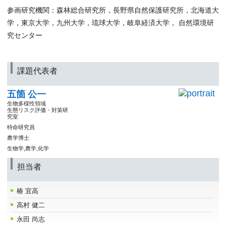
参画研究機関：森林総合研究所，長野県自然保護研究所，北海道大
学，東京大学，九州大学，琉球大学，岐阜経済大学， 自然環境研
究センター
課題代表者
五箇 公一
生物多様性領域
生態リスク評価・対策研
究室
特命研究員
農学博士
生物学,農学,化学
担当者
椿 宜高
高村 健二
永田 尚志