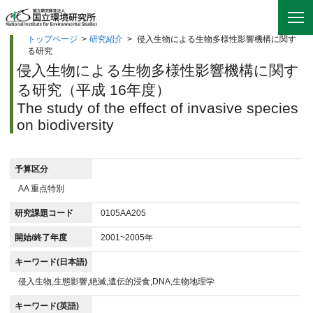
トップページ
>
研究紹介
>
侵入生物による生物多様性影響機構に関す
る研究
侵入生物による生物多様性影響機構に関す
る研究（平成 16年度）
The study of the effect of invasive species
on biodiversity
予算区分
AA 重点特別
研究課題コード
0105AA205
開始/終了年度
2001~2005年
キーワード(日本語)
侵入生物,生態影響,絶滅,遺伝的浸食,DNA,生物地理学
キーワード(英語)