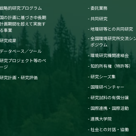
戦略的研究プログラム
委託業務
国の計画に基づき中長期
共同研究
計画期間を超えて実施す
地環研等との共同研究
る事業
全国環境研究所交流シ
研究成果
ポジウム
データベース／ツール
環境研究機関連絡会
研究プロジェクト等のペ
知的所有権（特許等）
ージ
研究シーズ集
研究計画・研究評価
国環研ベンチャー
研究試料の有償分譲
国際連携・国際活動
連携大学院
社会との対話・協働