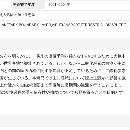
開始/終了年度
2001~2004年
層,大気輸送,陸上生態系
PLANETARY BOUNDARY LAYER,AIR TRANSPORT,TERRESTRIAL BIOSPHERE
分布を明らかにし、将来の濃度予測を確かなものにするために大気中
が世界各地で観測されている。しかしながら二酸化炭素の観測が主に
圏との間の輸送過程に関する知識が不足しているために、二酸化炭素
害が生じている。本研究では主に陸域において陸上生態系の影響を強
上付近から自由対流圏まで高度毎に長期間の観測を行うことによっ
間の交換過程の季節依存性や強度について知見を得ることを目的とす