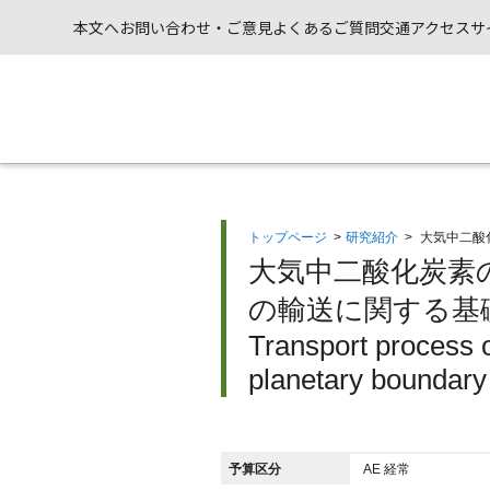
本文へ
お問い合わせ・ご意見
よくあるご質問
交通アクセス
サ
トップページ
>
研究紹介
>
大気中二酸
大気中二酸化炭素
の輸送に関する基礎
Transport process 
planetary boundary 
予算区分
AE 経常