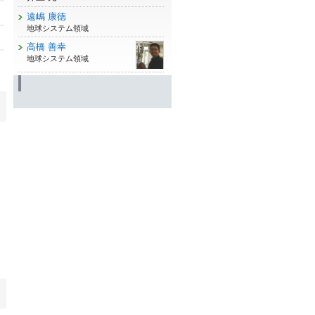
遠嶋 康徳
地球システム領域
高橋 善幸
地球システム領域