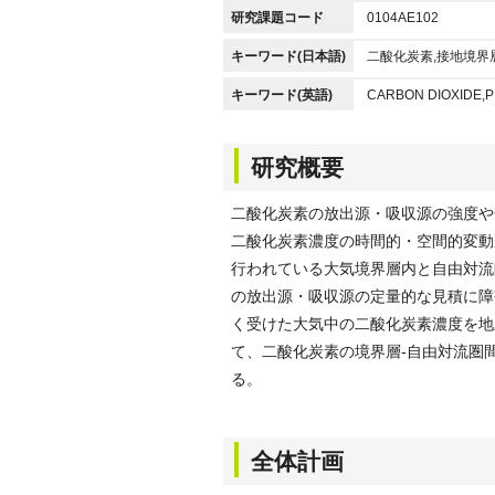
研究課題コード
0104AE102
キーワード(日本語)
二酸化炭素,接地境界
キーワード(英語)
CARBON DIOXIDE,
研究概要
二酸化炭素の放出源・吸収源の強度や
二酸化炭素濃度の時間的・空間的変動
行われている大気境界層内と自由対流
の放出源・吸収源の定量的な見積に障
く受けた大気中の二酸化炭素濃度を地
て、二酸化炭素の境界層-自由対流圏
る。
全体計画