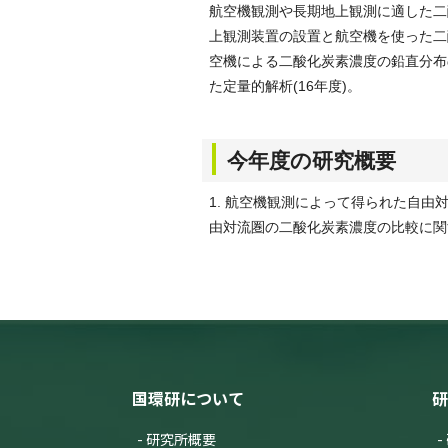
航空機観測や長期地上観測に適した二
上観測装置の設置と航空機を使った二
空機による二酸化炭素濃度の鉛直分布
た定量的解析(16年度)。
今年度の研究概要
1. 航空機観測によって得られた自由
由対流圏の二酸化炭素濃度の比較に関
国環研について
研
研究所概要