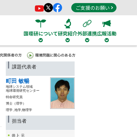
ご支援のお願い
国環研について
研究紹介
外部連携
広報活動
課題代表者
町田 敏暢
地球システム領域
地球環境研究センター
特命研究員
博士（理学）
理学 ,地学,物理学
担当者
井上 元