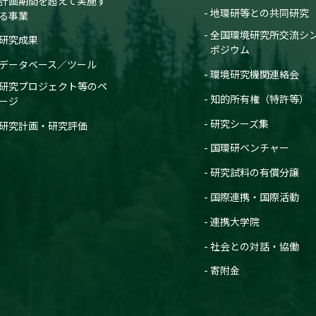
計画期間を超えて実施す
地環研等との共同研究
る事業
全国環境研究所交流シ
研究成果
ポジウム
データベース／ツール
環境研究機関連絡会
研究プロジェクト等のペ
知的所有権（特許等）
ージ
研究シーズ集
研究計画・研究評価
国環研ベンチャー
研究試料の有償分譲
国際連携・国際活動
連携大学院
社会との対話・協働
寄附金