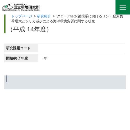
トップページ
>
研究紹介
>
グローバル水循環系におけるリン・窒素負
荷増大とシリカ減少による海洋環境変質に関する研究
（平成 14年度）
研究課題コード
開始/終了年度
~年