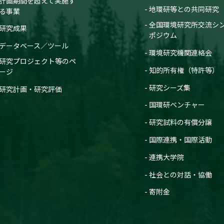
計画期間を超えて実施す
地環研等との共同研究
る事業
全国環境研究所交流シ
研究成果
ポジウム
データベース／ツール
環境研究機関連絡会
研究プロジェクト等のペ
知的所有権（特許等）
ージ
研究シーズ集
研究計画・研究評価
国環研ベンチャー
研究試料の有償分譲
国際連携・国際活動
連携大学院
社会との対話・協働
寄附金