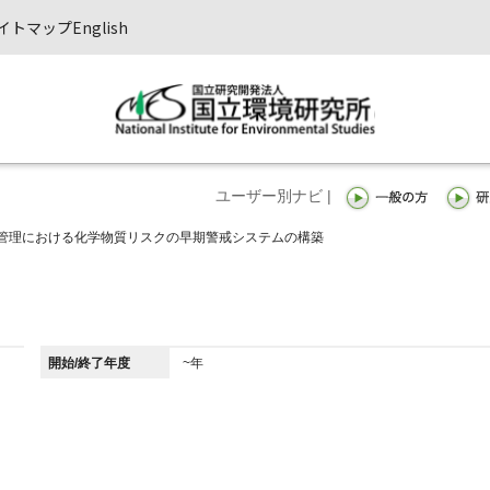
イトマップ
English
ユーザー別ナビ |
管理における化学物質リスクの早期警戒システムの構築
開始/終了年度
~年