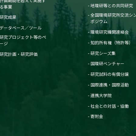
計画期間を超えて実施す
地環研等との共同研究
る事業
全国環境研究所交流シ
研究成果
ポジウム
データベース／ツール
環境研究機関連絡会
研究プロジェクト等のペ
知的所有権（特許等）
ージ
研究シーズ集
研究計画・研究評価
国環研ベンチャー
研究試料の有償分譲
国際連携・国際活動
連携大学院
社会との対話・協働
寄附金