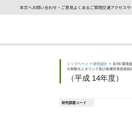
本文へ
お問い合わせ・ご意見
よくあるご質問
交通アクセス
サ
トップページ
>
研究紹介
>
B-56 
の挙動モニタリング及び各種対策技術効
（平成 14年度）
研究課題コード