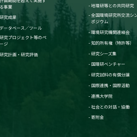
計画期間を超えて実施す
地環研等との共同研究
る事業
全国環境研究所交流シ
研究成果
ポジウム
データベース／ツール
環境研究機関連絡会
研究プロジェクト等のペ
知的所有権（特許等）
ージ
研究シーズ集
研究計画・研究評価
国環研ベンチャー
研究試料の有償分譲
国際連携・国際活動
連携大学院
社会との対話・協働
寄附金