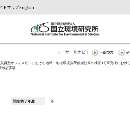
イトマップ
English
ユーザー別ナビ |
環境低負荷型オフィスビルにおける地球・地域環境負荷低減効果の検証 (1)研究棟におけ
果検証実験
開始/終了年度
~年