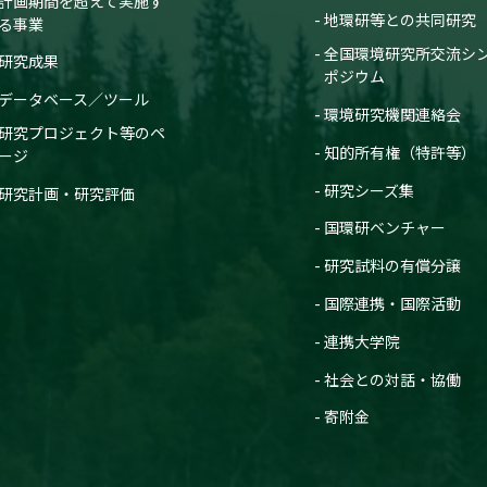
計画期間を超えて実施す
地環研等との共同研究
る事業
全国環境研究所交流シ
研究成果
ポジウム
データベース／ツール
環境研究機関連絡会
研究プロジェクト等のペ
知的所有権（特許等）
ージ
研究シーズ集
研究計画・研究評価
国環研ベンチャー
研究試料の有償分譲
国際連携・国際活動
連携大学院
社会との対話・協働
寄附金