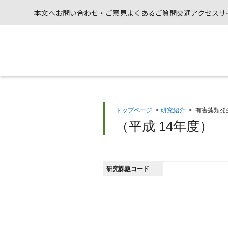
本文へ
お問い合わせ・ご意見
よくあるご質問
交通アクセス
サ
トップページ
>
研究紹介
>
有害藻類発
（平成 14年度）
研究課題コード