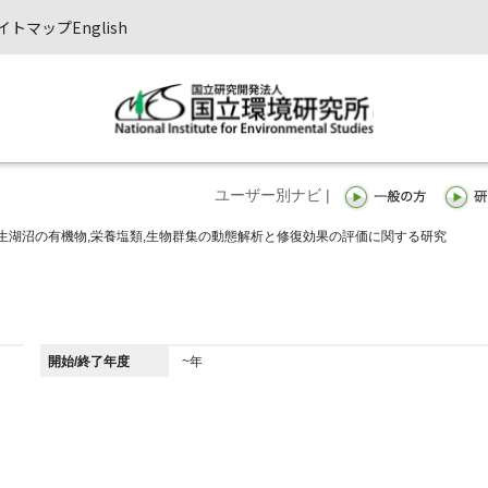
イトマップ
English
ユーザー別ナビ |
生湖沼の有機物,栄養塩類,生物群集の動態解析と修復効果の評価に関する研究
開始/終了年度
~年