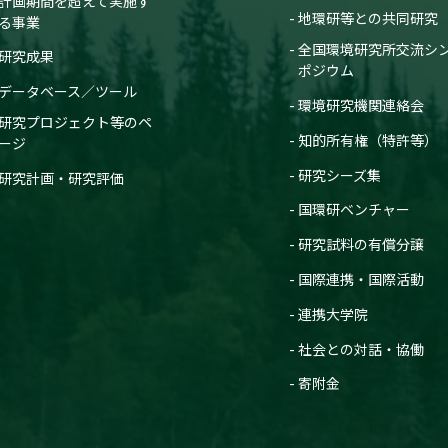
計画期間を超えて実施す
地環研等との共同研究
る事業
全国環境研究所交流シ
研究成果
ポジウム
データベース／ツール
環境研究機関連絡会
研究プロジェクト等のペ
知的所有権（特許等）
ージ
研究シーズ集
研究計画・研究評価
国環研ベンチャー
研究試料の有償分譲
国際連携・国際活動
連携大学院
社会との対話・協働
寄附金