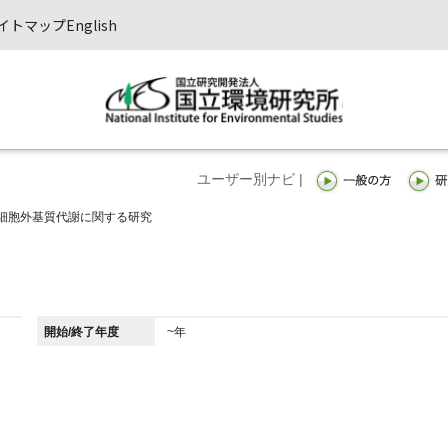
イトマップ
English
ユーザー別ナビ |
細胞外基質代謝に関する研究
開始/終了年度
~年