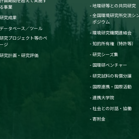
計画期間を超えて実施す
地環研等との共同研究
る事業
全国環境研究所交流シ
研究成果
ポジウム
データベース／ツール
環境研究機関連絡会
研究プロジェクト等のペ
知的所有権（特許等）
ージ
研究シーズ集
研究計画・研究評価
国環研ベンチャー
研究試料の有償分譲
国際連携・国際活動
連携大学院
社会との対話・協働
寄附金