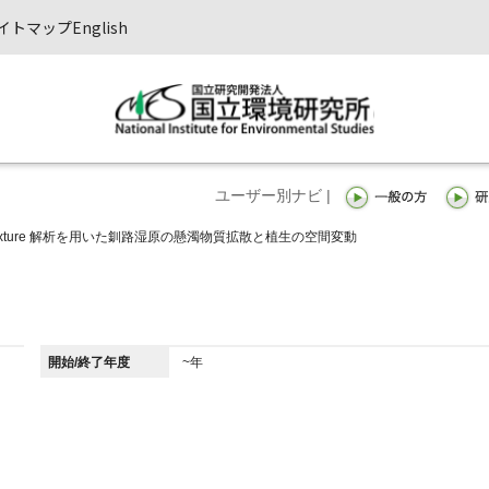
イトマップ
English
ユーザー別ナビ |
al Mixture 解析を用いた釧路湿原の懸濁物質拡散と植生の空間変動
開始/終了年度
~年