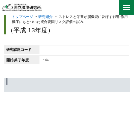
トップページ
>
研究紹介
>
ストレスと栄養が脳機能に及ぼす影響:作用
機序にもとづいた複合要因リスク評価の試み
（平成 13年度）
研究課題コード
開始/終了年度
~年