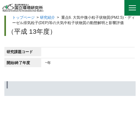
トップページ
>
研究紹介
>
重点6. 大気中微小粒子状物質(PM2.5)・ディ
ーゼル排気粒子(DEP)等の大気中粒子状物質の動態解明と影響評価
（平成 13年度）
研究課題コード
開始/終了年度
~年