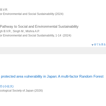
 B.V.R.
r Environmental and Social Sustainability (2024)
Pathway to Social and Environmental Sustainability
ngh B.V.R., Singh M., Mishra A.P.
r Environmental and Social Sustainability, 1-14 (2024)
全てを見る
 protected area vulnerability in Japan: A multi-factor Random Forest
e D.(小出大)
cological Society of Japan (2026)