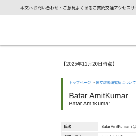
本文へ
お問い合わせ・ご意見
よくあるご質問
交通アクセス
サ
【2025年11月20日時点】
トップページ
>
国立環境研究所について
Batar AmitKumar
Batar AmitKumar
氏名
Batar AmitKum