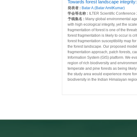
Towards forest landscape integrity:
発表者 :
Batar A.(Batar AmitKumar)
学会等名称 :
ILTER Scientific Conference
予稿集名 :
Many global environmental agen
with high ecological integrity, yet the sc
fragmentation of forest is one of the threa
forest fragmentation is likely to occur is c
forest fragmentation susceptibility map for
the forest landscape. Our proposed model 
fragmentation approach, patch forests, c
Information System (GIS) platform. We eva
region of rich biodiversity and environmen
temperate and pine forests as being likely 
the study area would experience more fores
biodiversity in the Indian Himalayan regio