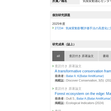
所属／職名
気候変動適応センタ
個別研究課題
2025年度
27234 : 気候変動影響評価手法の高度化
2024年度
26849 : 気候変動影響評価手法の高度化
研究成果（誌上）
2023年度
26436 : 気候変動影響評価手法の高度化
all
査読付き 原著論文
書籍
査読付き 原著論文
A transformative conservation fra
発表者 :
Batar A. K(Batar AmitKumar)
掲載誌 :
Discover Conservation, 3(5): (20
査読付き 原著論文
Forest ecosystem on the edge: Mapp
発表者 :
Dutt S.,
Batar A.(Batar AmitKumar
掲載誌 :
Ecological Indicators (2024)