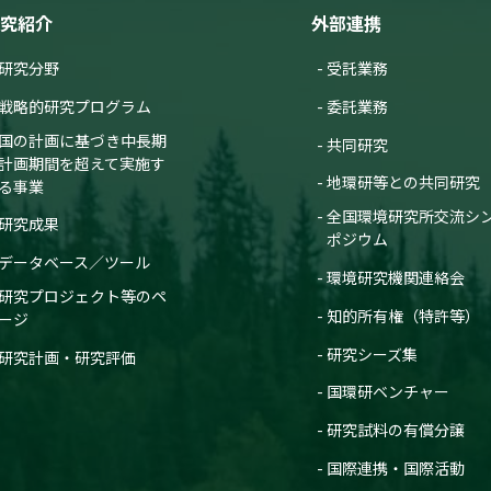
究紹介
外部連携
研究分野
受託業務
戦略的研究プログラム
委託業務
国の計画に基づき中長期
共同研究
計画期間を超えて実施す
地環研等との共同研究
る事業
全国環境研究所交流シ
研究成果
ポジウム
データベース／ツール
環境研究機関連絡会
研究プロジェクト等のペ
知的所有権（特許等）
ージ
研究シーズ集
研究計画・研究評価
国環研ベンチャー
研究試料の有償分譲
国際連携・国際活動