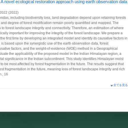
 A novel ecological restoration approach using earth observation data
 2022 (2022)
das, including biodiversity loss, land degradation depend upon retaining forests
ale and degree of forest modification remain poorly quantified and mapped. The
ts to forest landscape integrity and connectivity. Therefore, an estimation of where
ritically important for improving the integrity of the forest landscape. We prepare a
 the first time by developing an integrated model and identify its causative factors in
is based upon the synergistic use of the earth observation data, forest
ausative factors, and the weight-of-evidence (WOE) method in a Geographical
luate the applicability of the proposed model in the Indian Himalayan region, a
tal significance in the Indian subcontinent. This study identifies Himalayan moist
to be most affected by forest fragmentation in the future. The results suggest that
t fragmentation in the future, meaning loss of forest landscape integrity and rich
n., 16
全てを見る