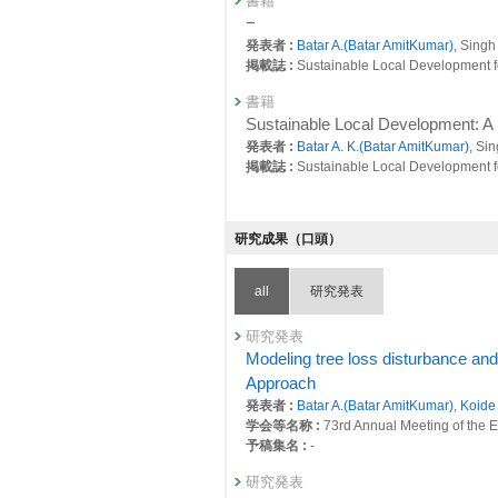
書籍
−
発表者 :
Batar A.(Batar AmitKumar)
, Singh
掲載誌 :
Sustainable Local Development fo
書籍
Sustainable Local Development: A 
発表者 :
Batar A. K.(Batar AmitKumar)
, Si
掲載誌 :
Sustainable Local Development fo
研究成果（口頭）
all
研究発表
研究発表
Modeling tree loss disturbance and
Approach
発表者 :
Batar A.(Batar AmitKumar)
,
Koid
学会等名称 :
73rd Annual Meeting of the E
予稿集名 :
-
研究発表