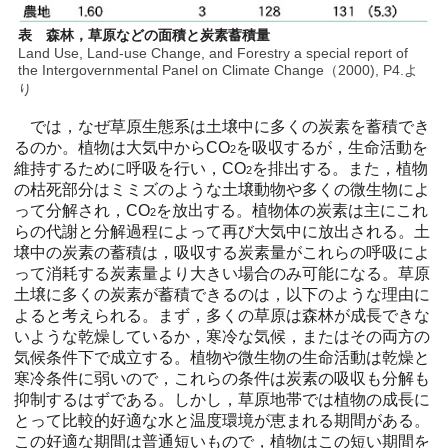
表 森林，草原などの面積と炭素蓄積量
Land Use, Land-use Change, and Forestry a special report of
the Intergovernmental Panel on Climate Change（2000), P4.よ
り
では，なぜ草原生態系は土壌中に多くの炭素を蓄積でき
るのか。植物は大気中からCO
を吸収するが，生命活動を
2
維持するために呼吸を行い，CO
を排出する。また，植物
2
の枯死部分はミミズのような土壌動物や多くの微生物によ
って分解され，CO
を放出する。植物体の炭素は主にこれ
2
らの代謝と分解過程によって再び大気中に放出される。土
壌中の炭素の蓄積は，吸収する炭素量がこれらの呼吸によ
って消耗する炭素量より大きい場合のみ可能になる。草原
土壌に多くの炭素が蓄積できるのは，以下のような理由に
よると考えられる。まず，多くの草原は森林が成長できな
いような乾燥しているか，寒冷な気候，またはその両方の
気候条件下で成立する。植物や微生物の生命活動は乾燥と
寒冷条件に弱いので，これらの条件は炭素の吸収も分解も
抑制するはずである。しかし，草原地帯では植物の成長に
とって比較的好適な水と温度環境が恵まれる期間がある。
この好適な期間は普通短いもので，植物はこの短い期間を