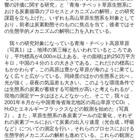
響の評価に関する研究」と「青海･チベット草原生態系に
おける炭素循環のプロセスとメカニズムの解明」との研究
課題を立ち上げた。いずれも高山草原生態系を対象として
おり，前者は炭素動態そのものに焦点を当て，後者ではそ
の生態学的メカニズムの解明に力を入れている。
我々の研究対象になっている青海・チベット高原草原
（写真1）は，地球の第三極ともいわれているところであ
り，平均標高が4,000ｍ以上ある。その面積は約250万平方
キロ，中国の４分の１の大きさである。これだけの標高に
もかかわらず，この高原は豊かな草原が海のように果てし
なく広々と広がっている。同緯度のほかの生態系と比べ，
光が強く，昼夜の気温差も大きい。このような環境条件で
は生態系の炭素が蓄積する可能性が高いと考えられるが，
現地の測定データはほとんどなかった。そこで，我々は
2001年８月から中国青海省海北地区の高山草原でCO
，
2
H
Oとエネルギーフラックスなどの観測を始めた（写真
2
2）。また，草原生態系の各炭素プールの定量化，それぞ
れの炭素プールにおいて炭素の出入り速度（光合成，呼吸
など）についての測定を行い，それらのプロセスにおける
生態学的メカニズムの解析も進めている。これらの観測と