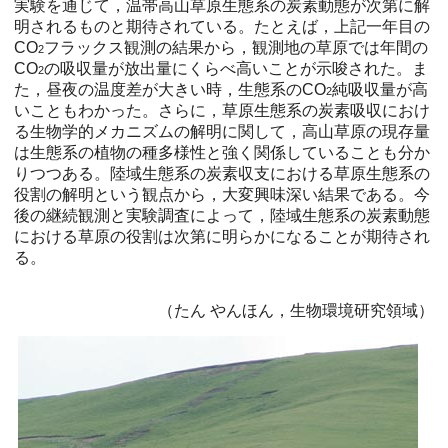
実験を通じて，温帯高山草原生態系の炭素動態が次第に解
明されるものと期待されている。たとえば，上記一年目の
CO
フラックス観測の結果から，観測地の草原では年間の
2
CO
の吸収量が放出量にくらべ高いことが示唆された。ま
2
た，昼夜の温度差が大きい時，生態系のCO
純吸収量が高
2
いこともわかった。さらに，草原生態系の炭素吸収におけ
る生物学的メカニズムの解明に関して，高山草原の現存量
は生態系の植物の種多様性と強く関係していることも分か
りつつある。陸域生態系の炭素収支における草原生態系の
役割の解明という観点から，大変興味深い結果である。今
後の継続観測と実験調査によって，陸域生態系の炭素動態
における草原の役割は次第に明らかになることが期待され
る。
（たん やんほん，生物環境研究領域）