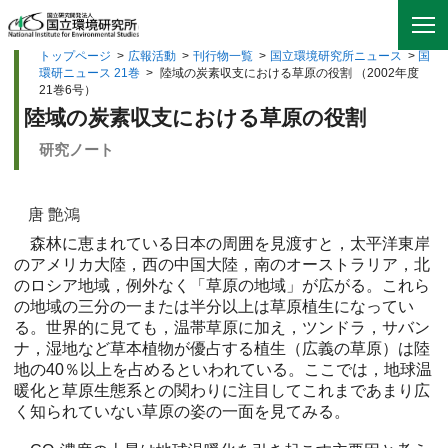
トップページ
>
広報活動
>
刊行物一覧
>
国立環境研究所ニュース
>
国
環研ニュース 21巻
>
陸域の炭素収支における草原の役割 （2002年度
21巻6号）
陸域の炭素収支における草原の役割
研究ノート
唐 艶鴻
森林に恵まれている日本の周囲を見渡すと，太平洋東岸
のアメリカ大陸，西の中国大陸，南のオーストラリア，北
のロシア地域，例外なく「草原の地域」が広がる。これら
の地域の三分の一または半分以上は草原植生になってい
る。世界的に見ても，温帯草原に加え，ツンドラ，サバン
ナ，湿地など草本植物が優占する植生（広義の草原）は陸
地の40％以上を占めるといわれている。ここでは，地球温
暖化と草原生態系との関わりに注目してこれまであまり広
く知られていない草原の姿の一面を見てみる。