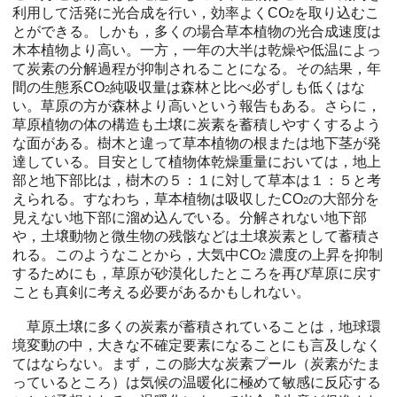
利用して活発に光合成を行い，効率よくCO
を取り込むこ
2
とができる。しかも，多くの場合草本植物の光合成速度は
木本植物より高い。一方，一年の大半は乾燥や低温によっ
て炭素の分解過程が抑制されることになる。その結果，年
間の生態系CO
純吸収量は森林と比べ必ずしも低くはな
2
い。草原の方が森林より高いという報告もある。さらに，
草原植物の体の構造も土壌に炭素を蓄積しやすくするよう
な面がある。樹木と違って草本植物の根または地下茎が発
達している。目安として植物体乾燥重量においては，地上
部と地下部比は，樹木の５：１に対して草本は１：５と考
えられる。すなわち，草本植物は吸収したCO
の大部分を
2
見えない地下部に溜め込んでいる。分解されない地下部
や，土壌動物と微生物の残骸などは土壌炭素として蓄積さ
れる。このようなことから，大気中CO
濃度の上昇を抑制
2
するためにも，草原が砂漠化したところを再び草原に戻す
ことも真剣に考える必要があるかもしれない。
草原土壌に多くの炭素が蓄積されていることは，地球環
境変動の中，大きな不確定要素になることにも言及しなく
てはならない。まず，この膨大な炭素プール（炭素がたま
っているところ）は気候の温暖化に極めて敏感に反応する