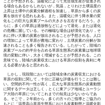
ことが予想される。温暖化によって光合成生産が促進され
る場合もあるかもしれないが，気温，とりわけ土壌温度の
上昇は土壌中の炭素分解過程を加速し，草原から多くの炭
素を放出する恐れもある。また，温暖化に伴う降水量の変
化もこの巨大な炭素プールの大きさを左右するだろう。さ
らに，多くの草原は過放牧などによって退化，または退化
の危機に瀕している。その極端な場合は砂漠化であり，そ
れに伴い大量の炭素が放出されることが予想される。人口
の増加によって草原が農地に変わり，土壌炭素の分解が加
速されることも多く報告されている。したがって，陸域の
炭素プールの約半分を占める草原生態系の炭素量は地球環
境の変動に伴い，大きく増減することが予想される。この
意味でも，陸域の炭素収支における草原の役割を真剣に考
える必要があると思われる。
しかし，現段階においては陸域全体の炭素収支における
草原の役割に関して，十分に正確な評価を行うことは難し
い。空間的不均一性が高く，広大な草原生態系の炭素動態
に関するデータは乏しく，とくに東アジア地域とユーラシ
ア大陸の草原についてこれまでの知見は少ないからであ
る。そこで，２年前から，多くの方々のご指導とご協力の
もとに「温帯高山草原生態系における炭素動態と温暖化影