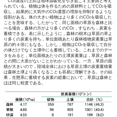
CO
濃度の上昇は地球温暖化を引き起こす主要因と考え
2
られている。植物は体を作るための原材料としてCO
を吸
2
収し，結果的に大気中のCO
濃度の増加を抑制するような
2
役割がある。体の大きい植物はより多くのCO
を吸収した
2
ことを意味する。したがって，同じ面積の草原を森林と比
べる場合，森林の方がより多くのCO
，すなわち，炭素を
2
蓄積できる。表に示したように，森林の樹木は草原の草よ
り多くの炭素を持ち，単位面積あたり森林植物炭素量は草
原の約４倍にもなる。しかし，植物はCO
を吸収して自分
2
の体だけでなく土壌中にも蓄積している。これまでのデー
タをみると，単位面積あたりの土壌炭素量は，草原と森林
との間に大差がないことがわかっている。一方，草原の面
積が大きいので，陸域全体における草原土壌の炭素蓄積量
は森林土壌より高くなることも容易に理解できる。その結
果，生態系に蓄積する炭素の総量において，草原は森林と
ほぼ同じ程度である。