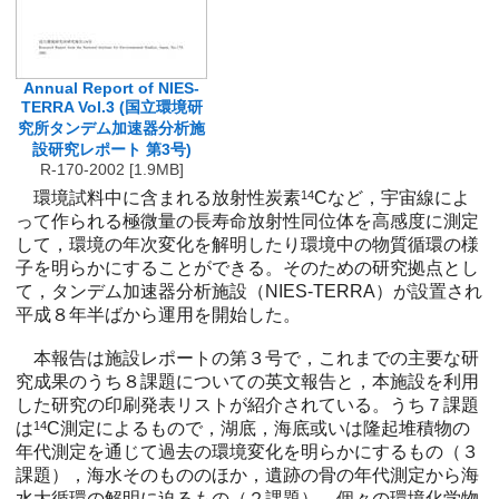
Annual Report of NIES-
TERRA Vol.3 (国立環境研
究所タンデム加速器分析施
設研究レポート 第3号)
R-170-2002 [1.9MB]
環境試料中に含まれる放射性炭素
14
Cなど，宇宙線によ
って作られる極微量の長寿命放射性同位体を高感度に測定
して，環境の年次変化を解明したり環境中の物質循環の様
子を明らかにすることができる。そのための研究拠点とし
て，タンデム加速器分析施設（NIES-TERRA）が設置され
平成８年半ばから運用を開始した。
本報告は施設レポートの第３号で，これまでの主要な研
究成果のうち８課題についての英文報告と，本施設を利用
した研究の印刷発表リストが紹介されている。うち７課題
は
14
C測定によるもので，湖底，海底或いは隆起堆積物の
年代測定を通じて過去の環境変化を明らかにするもの（３
課題），海水そのもののほか，遺跡の骨の年代測定から海
水大循環の解明に迫るもの（２課題），個々の環境化学物