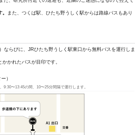
また、研究所付近での
送迎
も、
近隣
のご
迷惑
になるので
控
えて
す。
また、つくば駅、ひたち野うしく駅からは路線バスもあり
ー）ならびに、JRひたち野うしく駅東口から無料バスを運行し
とかかれたバスが目印です。
ター）
:30〜13:45の間、10〜25分間隔で運行します。