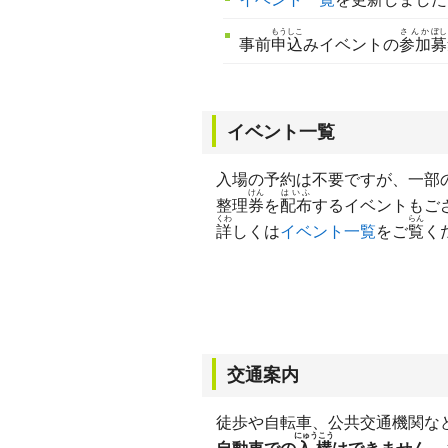
もうしこ
さんか
ぼし
事前
申込
みイベントの
参加
募
イベント一覧
入場の予約は不要ですが、一部
けん
はいふ
整理
券
を
配布
するイベントもご
くわ
らん
詳
しくは
イベント一覧
をご
覧
く
交通案内
徒歩や自転車、公共交通機関な
にゅうこう