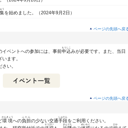
ゅう
集
を始めました。（2024年9月2日）
ページの先頭へ戻
もうしこ
のイベントへの参加には、事前
申込
みが必要です。また、当日
ざいます。
ださい。
ページの先頭へ戻
かんきょう
ふたん
しゅだん
ど
環境
への
負担
の少ない交通
手段
をご利用ください。
そうげい
きんりん
めいわく
ひか