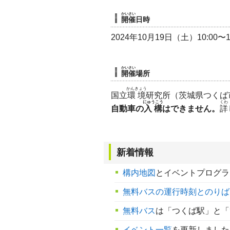
かいさい
開催
日時
2024年10月19日（土）10:00〜1
かいさい
開催
場所
かんきょう
国立
環境
研究所（茨城県つくば市
にゅうこう
くわ
自動車の
入構
はできません。
詳
新着情報
構内地図
とイベントプログラム
無料バスの運行時刻とのりば
無料バス
は「つくば駅」と「
イベント一覧
を更新しました。