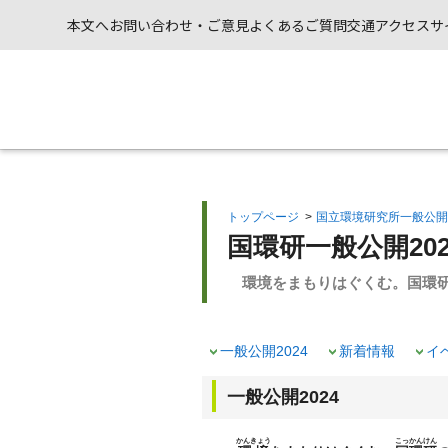
本文へ
お問い合わせ・ご意見
よくあるご質問
交通アクセス
サ
トップページ
>
国立環境研究所一般公開
国環研一般公開202
環境をまもりはぐくむ。国環研
一般公開2024
新着情報
イ
一般公開2024
かんきょう
こっかんけん