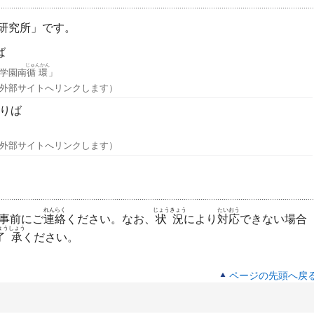
研究所」です。
ば
じゅんかん
学園南
循環
」
外部サイトへリンクします）
りば
外部サイトへリンクします）
れんらく
じょうきょう
たいおう
事前にご
連絡
ください。なお、
状況
により
対応
できない場合
ょうしょう
了承
ください。
ページの先頭へ戻