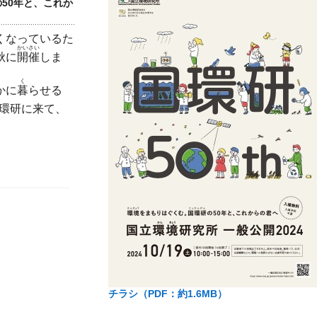
の50年と、これか
くなっているた
かいさい
秋に
開催
しま
く
かに
暮
らせる
環研に来て、
チラシ（PDF：約1.6MB）