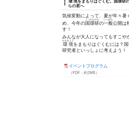
環境
をまもりはぐくむ。
国環研
らの君へ
気候変動によって、夏が年々暑
こっかんけん
いっぱん
め、今年の
国環研
の
一般
公開は
す！
みんなが大人になってもすこや
かんきょう
環境
をまもりはぐくむには？国
研究者といっしょに考えよう！
イベントプログラム
（PDF：約2MB）