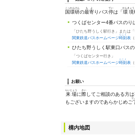
こっかんけん
もよ
てい
かんきょう
国環研
の
最寄
りバス
停
は「
環境
つくばセンター4番バスのり
「ひたち野うしく駅行き」または「
じこく
関東鉄道バスホームページ
時刻
表
（
ひたち野うしく駅東口バスの
「つくばセンター行き」
じこく
関東鉄道バスホームページ
時刻
表
（
お願い
らいじょう
さい
来場
に
際
してご相談のある方は
り
もございますのであらかじめご
構内地図