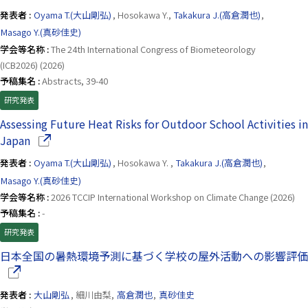
発表者 :
Oyama T.(大山剛弘)
, Hosokawa Y.,
Takakura J.(高倉潤也)
,
Masago Y.(真砂佳史)
学会等名称 :
The 24th International Congress of Biometeorology
(ICB2026) (2026)
予稿集名 :
Abstracts, 39-40
研究発表
Assessing Future Heat Risks for Outdoor School Activities in
（別ウインドウで開きます）
Japan
発表者 :
Oyama T.(大山剛弘)
, Hosokawa Y. ,
Takakura J.(高倉潤也)
,
Masago Y.(真砂佳史)
学会等名称 :
2026 TCCIP International Workshop on Climate Change (2026)
予稿集名 :
-
研究発表
日本全国の暑熱環境予測に基づく学校の屋外活動への影響評価
発表者 :
大山剛弘
, 細川由梨,
高倉潤也
,
真砂佳史