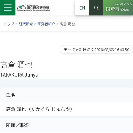
Webマガジン
EN
検索
（別ウイン
サイト内検索
トップ
>
研究紹介
>
研究者紹介
>
高倉 潤也
データ更新日時：2026/08/03 16:43:50
高倉 潤也
TAKAKURA Junya
氏名
ンドウで開きます）
ウインドウで開きます）
別ウインドウで開きます）
高倉 潤也（たかくら じゅんや）
所属／職名