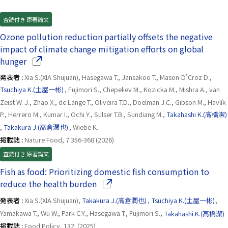
査読付き 原著論文
Ozone pollution reduction partially offsets the negative
impact of climate change mitigation efforts on global
（別ウインドウで開きます）
hunger
発表者 :
Xia S.(XIA Shujuan), Hasegawa T., Jansakoo T., Mason-D’Croz D.,
Tsuchiya K.(土屋一彬)
, Fujimori S., Chepeliev M., Kozicka M., Mishra A., van
Zeist W. J., Zhao X., de Lange T., Oliveira T.D., Doelman J.C., Gibson M., Havlík
P., Herrero M., Kumar I., Ochi Y., Sulser T.B., Sundiang M.,
Takahashi K.(高橋潔)
,
Takakura J.(高倉潤也)
, Wiebe K.
掲載誌 :
Nature Food, 7:356-368 (2026)
査読付き 原著論文
Fish as food: Prioritizing domestic fish consumption to
（別ウインドウで開きます）
reduce the health burden
発表者 :
Xia S.(XIA Shujuan),
Takakura J.(高倉潤也)
,
Tsuchiya K.(土屋一彬)
,
Yamakawa T., Wu W., Park C.Y., Hasegawa T., Fujimori S.,
Takahashi K.(高橋潔)
掲載誌 :
Food Policy, 132: (2025)