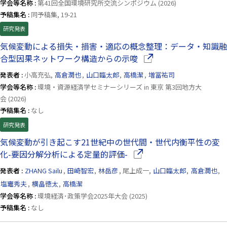
学会等名称 :
第41回全国環境研究所交流シンポジウム (2026)
予稿集名 :
同予稿集, 19-21
研究発表
気候変動による損失・損害・適応の概念整理：データ・知識融
（別ウインドウで開きま
合型因果ネットワーク構造からの示唆
発表者 :
小高充弘,
高倉潤也
,
山口臨太郎
,
高橋潔
,
増冨祐司
学会等名称 :
環境・資源経済学セミナーシリーズ in 東京 第3回地方大
会 (2026)
予稿集名 :
なし
研究発表
気候変動が引き起こす21世紀中の世代間・世代内衡平性の変
（別ウインドウで開きます
化-要因分解分析による定量的評価-
発表者 :
ZHANG Sailu
,
田崎智宏
,
林岳彦
, 尾上成一,
山口臨太郎
,
高倉潤也
,
塩竈秀夫
,
横畠徳太
,
高橋潔
学会等名称 :
環境経済･政策学会2025年大会 (2025)
予稿集名 :
なし