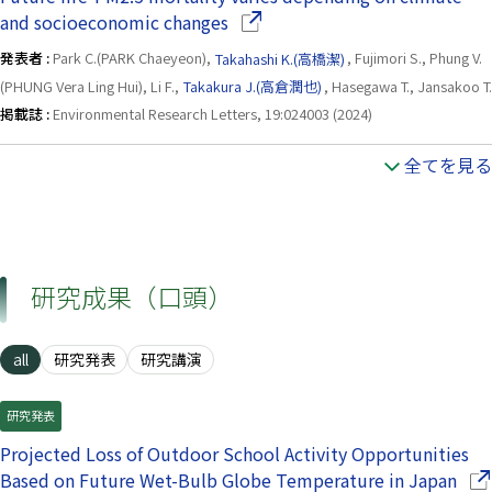
（別ウインドウで開きます）
and socioeconomic changes
発表者 :
Park C.(PARK Chaeyeon),
Takahashi K.(高橋潔)
, Fujimori S., Phung V.
(PHUNG Vera Ling Hui), Li F.,
Takakura J.(高倉潤也)
, Hasegawa T., Jansakoo T.
掲載誌 :
Environmental Research Letters, 19:024003 (2024)
全てを見る
研究成果（口頭）
all
研究発表
研究講演
研究発表
Projected Loss of Outdoor School Activity Opportunities
（別
Based on Future Wet-Bulb Globe Temperature in Japan