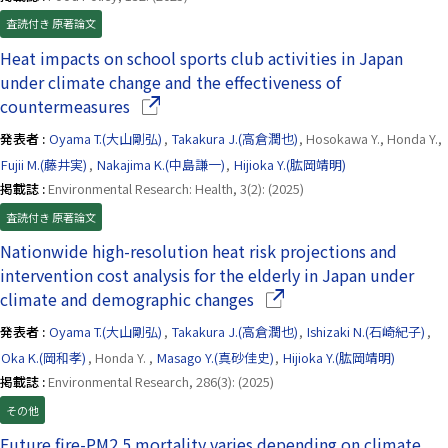
査読付き 原著論文
Heat impacts on school sports club activities in Japan
under climate change and the effectiveness of
（別ウインドウで開きます）
countermeasures
発表者 :
Oyama T.(大山剛弘)
,
Takakura J.(高倉潤也)
, Hosokawa Y., Honda Y.,
Fujii M.(藤井実)
,
Nakajima K.(中島謙一)
,
Hijioka Y.(肱岡靖明)
掲載誌 :
Environmental Research: Health, 3(2): (2025)
査読付き 原著論文
Nationwide high-resolution heat risk projections and
intervention cost analysis for the elderly in Japan under
（別ウインドウで開きます
climate and demographic changes
発表者 :
Oyama T.(大山剛弘)
,
Takakura J.(高倉潤也)
,
Ishizaki N.(石崎紀子)
,
Oka K.(岡和孝)
, Honda Y. ,
Masago Y.(真砂佳史)
,
Hijioka Y.(肱岡靖明)
掲載誌 :
Environmental Research, 286(3): (2025)
その他
Future fire-PM2.5 mortality varies depending on climate