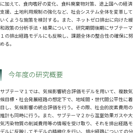
に加えて、食肉嗜好の変化、食料廃棄物対策、途上国への経済
支援、土地利用規制の強化など、社会システム全体を変革して
いくような施策を検討する。また、ネットゼロ排出に向けた緩
和政策の分析手法・結果について、研究期間後期にサブテーマ
１の排出経路モデルにも反映し、課題全体の整合性の確保に努
める。
今年度の研究概要
サブテーマ１では、気候影響統合評価モデルを用いて、複数気
候目標・社会発展経路の想定下で、地域間・世代間公平性に着
目し、気候影響の統合評価を行う。その際、社会的炭素費用の
推計も同時に行う。また、サブテーマ２から温室効果ガスや大
気汚染物質の削減費用等の情報を受け取り、それを排出経路モ
デルに反映してモデルの精緻化を行い、排出経路についての分