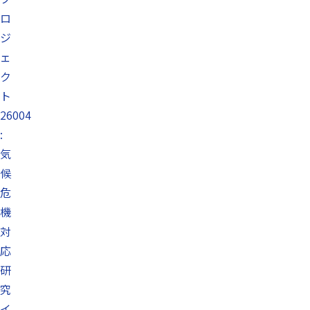
ロ
ジ
ェ
ク
ト
26004
:
気
候
危
機
対
応
研
究
イ