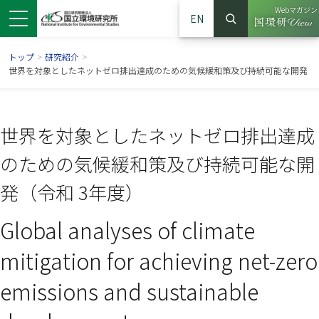
Webマガジン
EN
検索
（別ウイン
サイト内検索
トップ
>
研究紹介
>
世界を対象としたネットゼロ排出達成のための気候緩和策及び持続可能な開発
世界を対象としたネットゼロ排出達成
のための気候緩和策及び持続可能な開
発（令和 3年度）
Global analyses of climate
ンドウで開きます）
ウインドウで開きます）
別ウインドウで開きます）
mitigation for achieving net-zero
emissions and sustainable