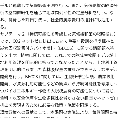
デルと連動して気候影響予測を行う。また、気候影響の経済分
析の空間詳細化を通じて地域間公平性の定量分析を行う。な
お、開発した評価手法は、社会的炭素費用の推計にも活用す
る。
サブテーマ２（持続可能性を考慮した気候緩和策の戦略検討）
では、CO2 ネットゼロ排出において重要な役割を担う植林と
炭素回収貯留付きバイオ燃料（BECCS）に関する諸問題へ答
えを出す。植林に関しては、これまでの陸域生物圏モデルが土
地利用管理を明示的に扱ってこなかったことから、土地利用管
理を明示的に考慮した森林吸収量の推計ができるようなモデル
開発を行う。BECCS に関しては、生物多様性保護、農業技術
開発、水資源利用可能性などの観点から持続可能性を考慮しつ
つバイオエネルギー作物の大規模展開の可能性について論じ、
食料・水安全保障や生物多様性を脅かさない範囲でネットゼロ
排出を実現するために必要な政策・施策を同定する。
環境政策への貢献として、本課題の実施により、気候問題と持