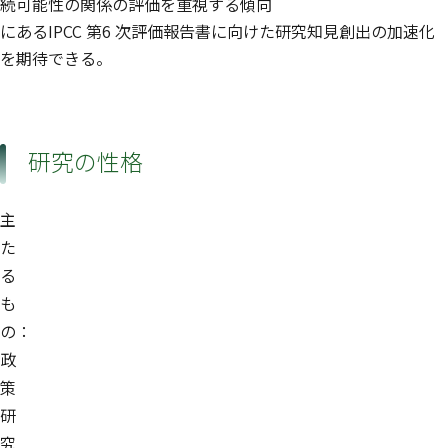
続可能性の関係の評価を重視する傾向
にあるIPCC 第6 次評価報告書に向けた研究知見創出の加速化
を期待できる。
研究の性格
主
た
る
も
の：
政
策
研
究