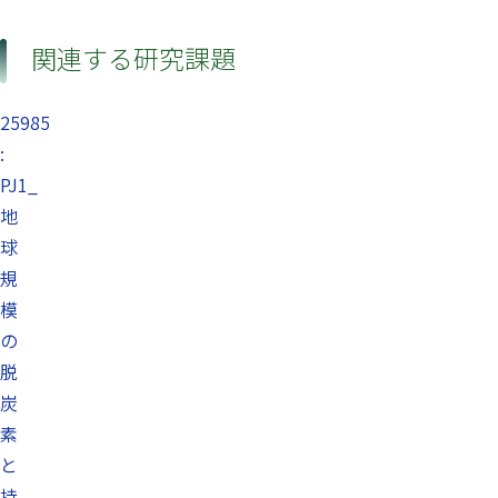
関連する研究課題
25985
:
PJ1_
地
球
規
模
の
脱
炭
素
と
持