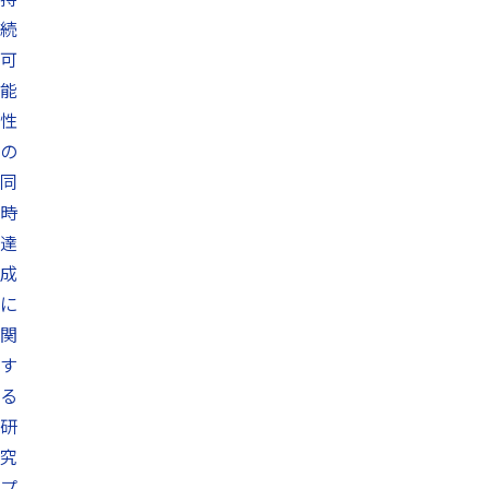
続
可
能
性
の
同
時
達
成
に
関
す
る
研
究
プ