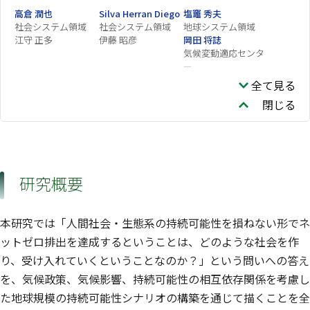
高倉 潤也
Silva Herran Diego
塩竈 秀夫
社会システム領域
社会システム領域
地球システム領域
江守 正多
伊藤 昭彦
岡田 将誌
気候変動適応センタ
ー
田中 克政
WU Wenchao
PARK Chaeyeon
全て見る
朝山 慎一郎
花崎 直太
閉じる
社会システム領域
気候変動適応センタ
ー
研究概要
本研究では「人間社会・生態系の持続可能性を損ねない形でネ
ットゼロ排出を達成するということは、どのような社会を作
り、受け入れていくということなのか？」という問いへの答え
を、気候政策、気候影響、持続可能性の相互依存関係を考慮し
た地球規模の持続可能性シナリオの構築を通じて描くことを全