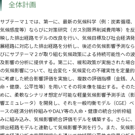
全体計画
サブテーマ１では、第一に、最新の気候科学（例：炭素循環、
気候感度等）ならびに対策研究（ガス別限界削減費用等）を反
映した排出経路モデルの改良を行い、気候目標及び社会経済発
展経路に対応した排出経路を分析し、後述の気候影響予測なら
びにサブテーマ２が取り組む気候政策による持続可能性への波
及影響の分析に提供する。第二に、緩和政策が実施された場合
の気候影響について、社会変化・気候変化の不確実性を定量的
に考慮した統合影響評価を実施し、複数の評価指標（金銭、人
命・健康、公平性等）を用いてその将来像を描出する。そのた
めに、柔軟なシナリオ想定が可能な軽量気候影響予測手法（影
響エミュレータ）を開発し、それを一般均衡モデル（CGE）ベ
ースの経済分析枠組みやDALY等の人命・健康の統合分析枠組
みに組み込み、気候影響統合評価モデルを構築する。さらに、
排出経路モデルと連動して気候影響予測を行う。また、気候影