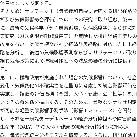
体目標として設定する。
そのためにサブテーマ１（気候緩和目標に対応する排出経路分
析及び気候影響総合評価）では二つの研究に取り組む。第一
に、最新の気候科学（例：炭素循環、気候感度等）ならびに対
策研究（ガス別限界削減費用等）を反映した排出経路モデルの
改良を行い、気候目標及び社会経済発展経路に対応した排出経
路を分析し、後述の気候影響予測ならびにサブテーマ２が取り
組む気候政策による持続可能性への波及影響の分析に提供す
る。
第二に、緩和政策が実施された場合の気候影響について、社会
変化・気候変化の不確実性を定量的に考慮した統合影響評価を
実施し、複数の評価指標（金銭、人命・健康、公平性等）を用
いてその将来像を描出する。そのために、柔軟なシナリオ想定
が可能な軽量気候影響予測手法（影響エミュレータ）を開発
し、それを一般均衡モデルベースの経済分析枠組みや障害調整
生命年（DALY）等の人命・健康の統合分析枠組みに組み込
み、気候影響統合分析モデルを構築する。さらに、排出経路モ