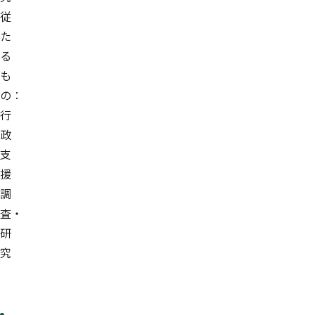
従
た
る
も
の：
行
政
支
援
調
査・
研
究