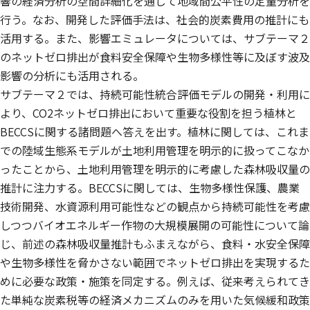
響の経済分析の空間詳細化を通じて地域間公平性の定量分析を
行う。なお、開発した評価手法は、社会的炭素費用の推計にも
活用する。また、影響エミュレータについては、サブテーマ２
のネットゼロ排出が食料安全保障や生物多様性等に及ぼす波及
影響の分析にも活用される。
サブテーマ２では、持続可能性統合評価モデルの開発・利用に
より、CO2ネットゼロ排出において重要な役割を担う植林と
BECCSに関する諸問題へ答えを出す。植林に関しては、これま
での陸域生態系モデルが土地利用管理を明示的に扱ってこなか
ったことから、土地利用管理を明示的に考慮した森林吸収量の
推計に注力する。BECCSに関しては、生物多様性保護、農業
技術開発、水資源利用可能性などの観点から持続可能性を考慮
しつつバイオエネルギー作物の大規模展開の可能性について論
じ、前述の森林吸収量推計もふまえながら、食料・水安全保障
や生物多様性を脅かさない範囲でネットゼロ排出を実現するた
めに必要な政策・施策を同定する。例えば、従来考えられてき
た単純な炭素税等の経済メカニズムのみを用いた気候緩和政策