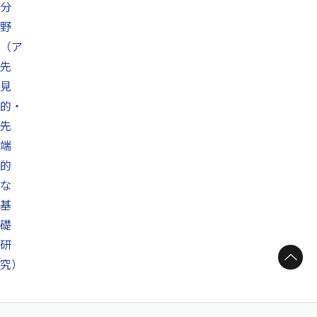
分
野
（ア
先
見
的・
先
端
的
な
基
礎
研
ページトップへ
究）