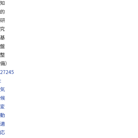
知
的
研
究
基
盤
整
備）
27245
:
気
候
変
動
適
応