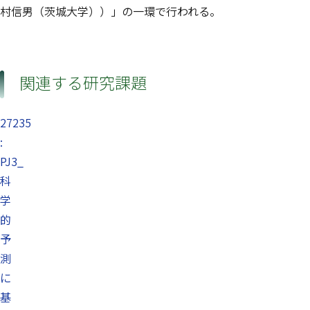
村信男（茨城大学））」の一環で行われる。
関連する研究課題
27235
:
PJ3_
科
学
的
予
測
に
基