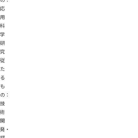
応
用
科
学
研
究
従
た
る
も
の：
技
術
開
発・
評