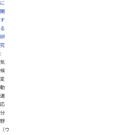
に
関
す
る
研
究
:
気
候
変
動
適
応
分
野
（ウ