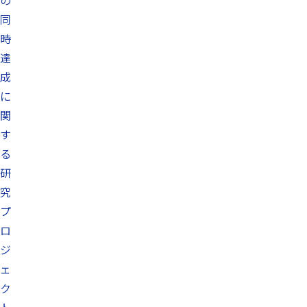
の
同
時
達
成
に
関
す
る
研
究
プ
ロ
ジ
ェ
ク