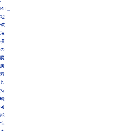
:
PJ1_
地
球
規
模
の
脱
炭
素
と
持
続
可
能
性