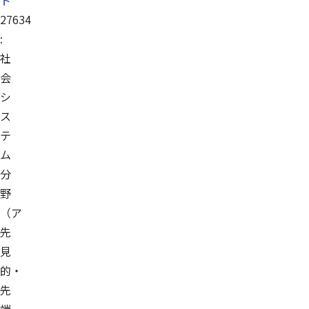
ト
27634
:
社
会
シ
ス
テ
ム
分
野
（ア
先
見
的・
先