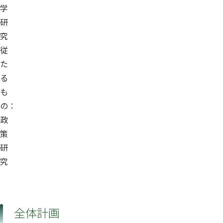
学
研
究
従
た
る
も
の：
政
策
研
究
全体計画