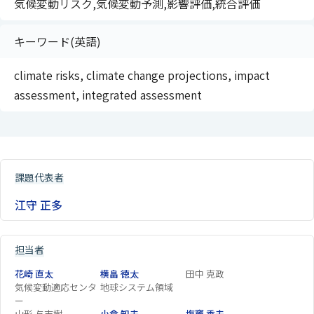
気候変動リスク,気候変動予測,影響評価,統合評価
キーワード(英語)
climate risks, climate change projections, impact
assessment, integrated assessment
課題代表者
江守 正多
担当者
花崎 直太
横畠 徳太
田中 克政
気候変動適応センタ
地球システム領域
ー
山形 与志樹
小倉 知夫
塩竈 秀夫