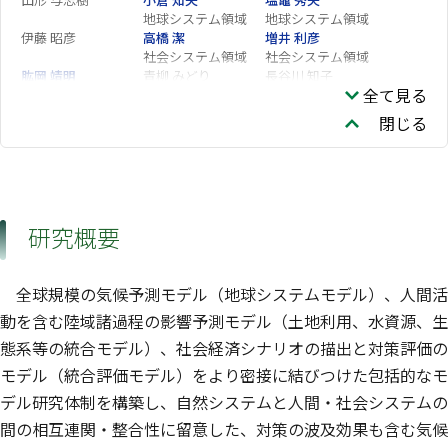
地球システム領域
地球システム領域
伊藤 昭彦
高橋 潔
増井 利彦
社会システム領域
社会システム領域
肱岡 靖明
青柳 みどり
長谷川 知子
全て見る
気候変動適応センタ
ー
閉じる
ZHOU QIAN
高田 久美子
廣田 渚郎
地球システム領域
高倉 潤也
BOULANGE JULIEN
WU Wenchao
社会システム領域
ERIC STANISLAS
吉田 崇紘
佐藤 雄亮
石崎 紀子
気候変動適応センタ
研究概要
ー
AI Zhipin
全球規模の気候予測モデル（地球システムモデル）、人間活
動を含む陸域諸過程の影響予測モデル（土地利用、水資源、生
態系等の統合モデル）、社会経済シナリオの描出と対策評価の
モデル（統合評価モデル）をより密接に結びつけた包括的なモ
デル研究体制を構築し、自然システムと人間・社会システムの
間の相互連関・整合性に留意した、対策の波及効果も含む気候