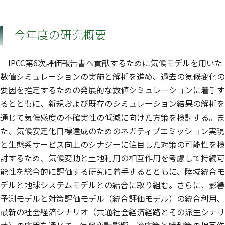
今年度の研究概要
IPCC第6次評価報告書へ貢献するために気候モデルを用いた
数値シミュレーションの実施と解析を進め、過去の気候変化の
要因を推定するための発展的な数値シミュレーションに着手す
るとともに、新規および既存のシミュレーション結果の解析を
通じて気候感度の不確実性の低減に向けた方策を検討する。ま
た、気候安定化目標達成のためのネガティブエミッション実現
と生態系サービス向上のシナジーに注目した対策の可能性を検
討するため、気候変動と土地利用の相互作用を考慮して持続可
能性を総合的に評価する研究に着手するとともに、陸域統合モ
デルと地球システムモデルとの結合に取り組む。さらに、影響
予測モデルと対策評価モデル（統合評価モデル）の統合利用、
最新の社会経済シナリオ（共通社会経済経路とその派生シナリ