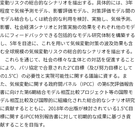
変動リスクの総合的なシナリオを描出する。具体的には、3年
程度で気候予測モデル、影響評価モデル、対策評価モデル間の
モデル結合もしくは統合的な利用を検討、実施し、気候予測、
影響、社会経済シナリオと対策実施の効果をそれぞれ他のモデ
ルにフィードバックできる包括的なモデル研究体制を構築する
し、5年を目途に、これを用いて気候変動対策の波及効果も含
む全球規模の気候変動リスクの総合的なシナリオを描出する。
これらを通じて、社会の様々な主体との対話を促進すること
により、パリ協定で合意された2℃目標（及び努力目標として
の1.5℃）の必要性と実現可能性に関する議論に資する。ま
た、気候変動に関する政府間パネル（IPCC）の第6次評価報告
書に向けた第6期結合モデル相互比較プロジェクト等の国際モ
デル相互比較及び国際的に組織化された総合的なシナリオ研究
に貢献するとともに、2018年の出版が検討されている1.5℃目
標に関するIPCC特別報告書に対して初期的な成果に基づき貢
献することを目指す。