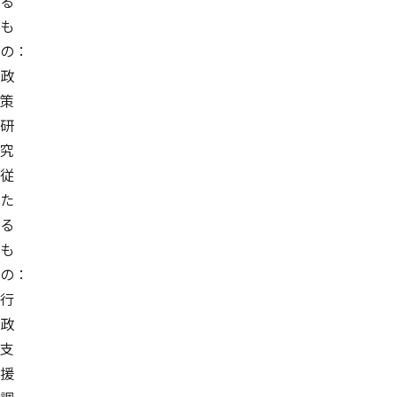
る
も
の：
政
策
研
究
従
た
る
も
の：
行
政
支
援