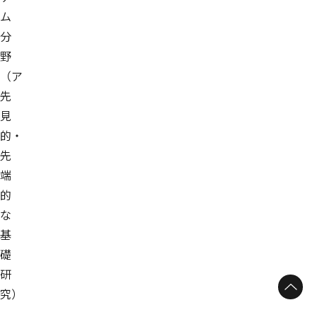
ム
分
野
（ア
先
見
的・
先
端
的
な
基
礎
研
ページトップへ
究）