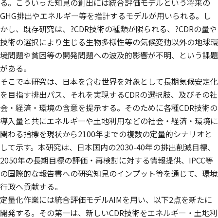
る。こういった知見の創出には統合評価モデルという将来の
GHG排出やエネルギー等を推計するモデルが用いられる。し
かし、既存研究は、?CDR技術の種類が限られる、?CDRの量や
技術の選択により生じる生物多様性等の気候変動以外の地球環
境問題や貧困等の開発問題への波及的影響が不明、という課題
がある。
そこで本研究は、日本を含む世界を対象として長期気候安定化
を目指す排出パス、それを実現するCDRの選択肢、及びその社
会・経済・環境の含意を提示する。そのために各種CDR技術の
導入量と共にエネルギーや土地利用などの社会・経済・環境に
関わる指標を現状から2100年までの複数の定量的シナリオと
して示す。本研究は、日本国内の2030-40年の排出削減目標、
2050年の長期目標の評価・再検討に対する情報提供、IPCC等
の国際的な報告書への研究知見のインプット等を通じて、環境
行政へ貢献する。
定量化作業には統合評価モデルAIMを用い、以下2点を新たに
開発する。その第一は、新しいCDR技術をエネルギー・土地利