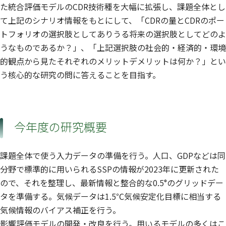
た統合評価モデルのCDR技術種を大幅に拡張し、課題全体とし
て上記のシナリオ情報をもとにして、「CDRの量とCDRのポー
トフォリオの選択肢としてありうる将来の選択肢としてどのよ
うなものであるか？」、「上記選択肢の社会的・経済的・環境
的観点から見たそれぞれのメリットデメリットは何か？」とい
う核心的な研究の問に答えることを目指す。
今年度の研究概要
課題全体で使う入力データの準備を行う。人口、GDPなどは同
分野で標準的に用いられるSSPの情報が2023年に更新された
ので、それを整理し、最新情報と整合的な0.5°のグリッドデー
タを準備する。気候データは1.5℃気候安定化目標に相当する
気候情報のバイアス補正を行う。
影響評価モデルの開発・改良を行う。用いるモデルの多くはこ