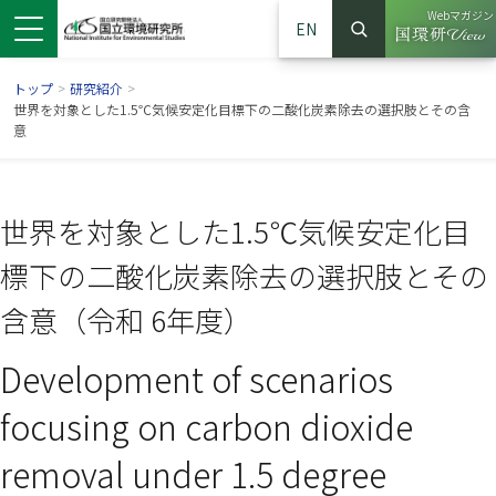
Webマガジン
EN
検索
（別ウイン
サイト内検索
トップ
>
研究紹介
>
世界を対象とした1.5℃気候安定化目標下の二酸化炭素除去の選択肢とその含
意
世界を対象とした1.5℃気候安定化目
標下の二酸化炭素除去の選択肢とその
含意（令和 6年度）
Development of scenarios
ンドウで開きます）
ウインドウで開きます）
別ウインドウで開きます）
focusing on carbon dioxide
removal under 1.5 degree