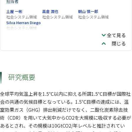
担当者
土屋 一彬
高倉 潤也
朝山 慎一郎
社会システム領域
社会システム領域
社会システム領域
Silva Herran Diego
社会システム領域
全て見る
閉じる
研究概要
全球平均気温上昇を1.5℃以内に抑える所謂1.5℃目標が国際社
会の共通の気候目標となっている。1.5℃目標の達成には、温
室効果ガス（GHG）排出削減だけでなく、二酸化炭素除去技
術（CDR）を用いて大気中からCO2を大規模に吸収する必要が
あるとされ、その規模は10GtCO2/年レベルと推計されてい