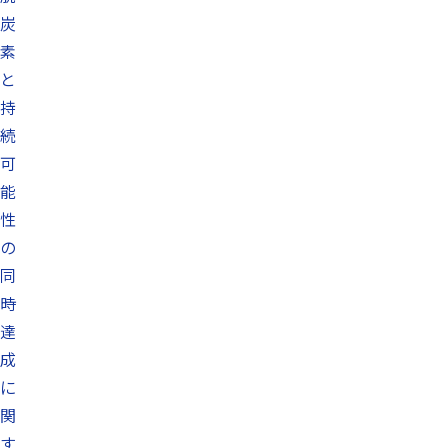
炭
素
と
持
続
可
能
性
の
同
時
達
成
に
関
す