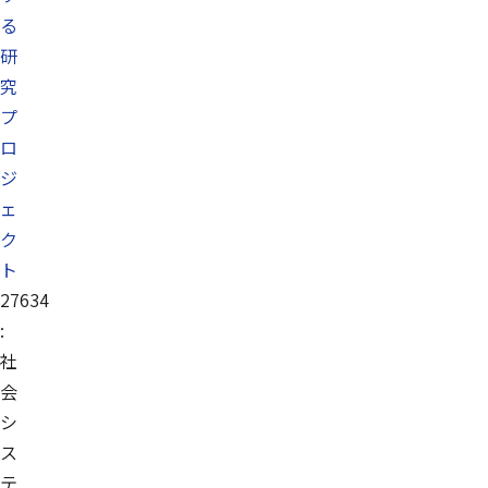
る
研
究
プ
ロ
ジ
ェ
ク
ト
27634
:
社
会
シ
ス
テ