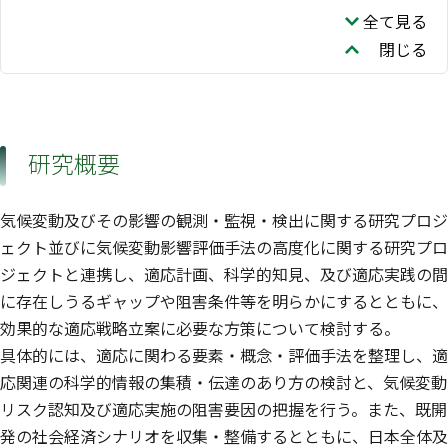
久保 雄広
岡 和孝
青柳 みどり
全て見る
生物多様性領域
気候変動適応センタ
閉じる
ー
一ノ瀬 俊明
大場 真
山田 正人
社会システム領域
資源循環領域
遠藤 和人
河井 紘輔
多島 良
福島地域協働研究拠
資源循環領域
資源循環領域
点
研究概要
中村 公亮
SUTTHASIL
亀山 康子
Noppharit
南齋 規介
AMBIYAH Abdullah
五味 馨
気候変動及びその影響の観測・監視・検出に関する研究プロジ
資源循環領域
福島地域協働研究拠
点
ェクト並びに気候変動影響評価手法の高度化に関する研究プロ
江守 正多
金森 有子
花崎 直太
ジェクトと連携し、適応計画、科学的知見、及び適応実践の間
社会システム領域
気候変動適応センタ
ー
に存在しうるギャップや阻害条件等を明らかにするとともに、
有賀 敏典
黒田 啓介
吉岡 明良
効果的な適応戦略立案に必要な方策について検討する。
福島地域協働研究拠
具体的には、適応に関わる要素・概念・評価手法を整理し、適
点
辻 岳史
中村 省吾
小熊 宏之
応関連の科学的情報の集積・伝達のあり方の検討と、気候変動
福島地域協働研究拠
福島地域協働研究拠
生物多様性領域
リスク認知及び適応実施の阻害要因の把握を行う。また、既開
点
点
山野 博哉
石濱 史子
角谷 拓
発の社会経済シナリオを収集・整備するとともに、日本全体及