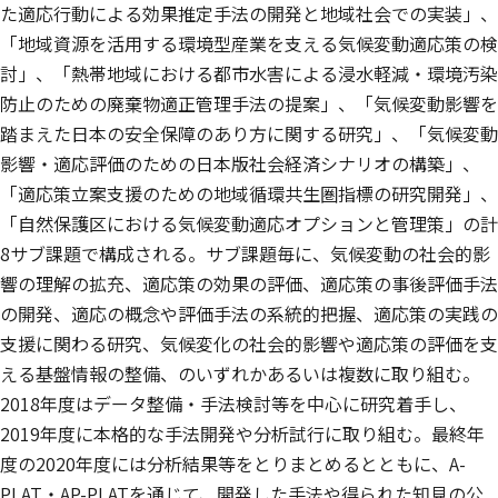
た適応行動による効果推定手法の開発と地域社会での実装」、
「地域資源を活用する環境型産業を支える気候変動適応策の検
討」、「熱帯地域における都市水害による浸水軽減・環境汚染
防止のための廃棄物適正管理手法の提案」、「気候変動影響を
踏まえた日本の安全保障のあり方に関する研究」、「気候変動
影響・適応評価のための日本版社会経済シナリオの構築」、
「適応策立案支援のための地域循環共生圏指標の研究開発」、
「自然保護区における気候変動適応オプションと管理策」の計
8サブ課題で構成される。サブ課題毎に、気候変動の社会的影
響の理解の拡充、適応策の効果の評価、適応策の事後評価手法
の開発、適応の概念や評価手法の系統的把握、適応策の実践の
支援に関わる研究、気候変化の社会的影響や適応策の評価を支
える基盤情報の整備、のいずれかあるいは複数に取り組む。
2018年度はデータ整備・手法検討等を中心に研究着手し、
2019年度に本格的な手法開発や分析試行に取り組む。最終年
度の2020年度には分析結果等をとりまとめるとともに、A-
PLAT・AP-PLATを通じて、開発した手法や得られた知見の公