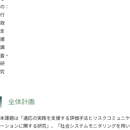
の：
行
政
支
援
調
査・
研
究
全体計画
本課題は「適応の実践を支援する評価手法とリスクコミュニケ
ーションに関する研究」、「社会システムモニタリングを用い