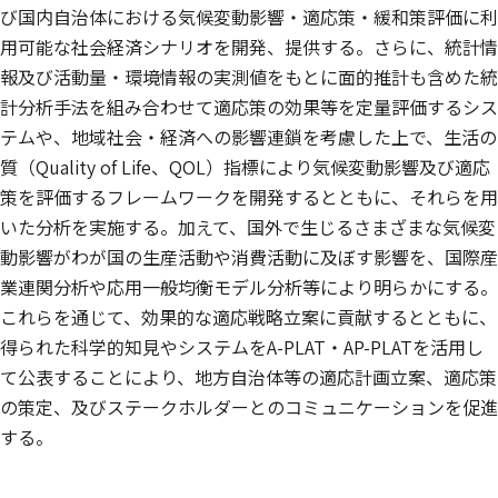
生物多様性領域
生物多様性領域
び国内自治体における気候変動影響・適応策・緩和策評価に利
真砂 佳史
藤田 知弘
肱岡 靖明
用可能な社会経済シナリオを開発、提供する。さらに、統計情
気候変動適応センタ
気候変動適応センタ
気候変動適応センタ
ー
ー
ー
報及び活動量・環境情報の実測値をもとに面的推計も含めた統
久保田 利恵子
YOON Eunjoo
WU Wenchao
計分析手法を組み合わせて適応策の効果等を定量評価するシス
牧 誠也
QIAN Tana
蛭田 有希
社会システム領域
テムや、地域社会・経済への影響連鎖を考慮した上で、生活の
GAO Lu
平田 晶子
福村 佳美
質（Quality of Life、QOL）指標により気候変動影響及び適応
高倉 潤也
PULPADAN Yunusali
LIAN Maychee
社会システム領域
策を評価するフレームワークを開発するとともに、それらを用
渡邊 武志
田崎 智宏
PHUNG Vera Ling Hui
いた分析を実施する。加えて、国外で生じるさまざまな気候変
資源循環領域
動影響がわが国の生産活動や消費活動に及ぼす影響を、国際産
KIM Kyoungmin
天沼 絵理
ESTOQUE RONALD
CANERO
業連関分析や応用一般均衡モデル分析等により明らかにする。
SUN LU
これらを通じて、効果的な適応戦略立案に貢献するとともに、
得られた科学的知見やシステムをA-PLAT・AP-PLATを活用し
て公表することにより、地方自治体等の適応計画立案、適応策
の策定、及びステークホルダーとのコミュニケーションを促進
する。