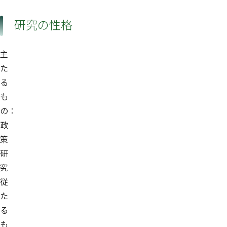
研究の性格
主
た
る
も
の：
政
策
研
究
従
た
る
も