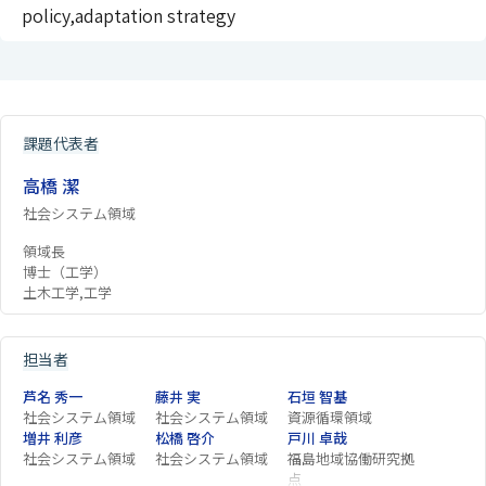
policy,adaptation strategy
課題代表者
高橋 潔
社会システム領域
領域長
博士（工学）
土木工学,工学
担当者
芦名 秀一
藤井 実
石垣 智基
社会システム領域
社会システム領域
資源循環領域
増井 利彦
松橋 啓介
戸川 卓哉
社会システム領域
社会システム領域
福島地域協働研究拠
点