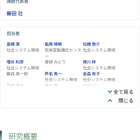
課題代表者
藤田 壮
担当者
高橋 潔
肱岡 靖明
松橋 啓介
社会システム領域
気候変動適応センタ
社会システム領域
ー
増井 利彦
青柳 みどり
岡川 梓
社会システム領域
社会システム領域
藤森 真一郎
芦名 秀一
金森 有子
社会システム領域
社会システム領域
花岡 達也
藤井 実
藤野 純一
全て見る
社会システム領域
社会システム領域
長谷川 知子
須賀 伸介
一ノ瀬 俊明
閉じる
社会システム領域
有賀 敏典
亀山 康子
森野 勇
地球システム領域
久保田 泉
XING Rui
戴 瀚程
社会システム領域
高倉 潤也
白木 裕斗
本城 慶多
研究概要
社会システム領域