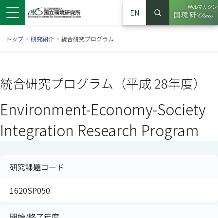
Webマガジン
EN
検索
（別ウイン
サイト内検索
トップ
>
研究紹介
>
統合研究プログラム
統合研究プログラム（平成 28年度）
Environment-Economy-Society
Integration Research Program
研究課題コード
ンドウで開きます）
ウインドウで開きます）
別ウインドウで開きます）
1620SP050
開始/終了年度