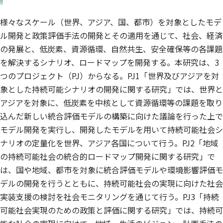
DONG Huijuan
朝山 慎一郎
石河 正寛
江守 正多
花崎 直太
横畠 徳太
様々なスケール（世界、アジア、国、都市）を対象としたモデ
気候変動適応センタ
地球システム領域
ル開発と政策評価手法の開発とその適用を通じて、社会、経済
ー
伊藤 昭彦
南齋 規介
永島 達也
の発展と、低炭素、資源循環、自然共生、安全確保等の各課題
資源循環領域
地球システム領域
を解決するシナリオ、ロードマップを開発する。本研究は、3
井上 智美
角谷 拓
五味 馨
生物多様性領域
生物多様性領域
福島地域協働研究拠
つのプロジェクト（PJ）からなる。PJ1「世界及びアジアを対
点
象とした持続可能シナリオの開発に関する研究」では、世界と
岡寺 智大
稲葉 陸太
深澤 圭太
アジアを対象に、低炭素を中核として資源循環等の課題を取り
地域環境保全領域
資源循環領域
生物多様性領域
戸川 卓哉
田崎 智宏
平野 勇二郎
込んだ新しい統合評価モデルの構築に向けた議論を行った上で
福島地域協働研究拠
資源循環領域
社会システム領域
モデル開発を実行し、開発したモデルを用いて持続可能社会シ
点
中村 省吾
ナリオの定量化を世界、アジア各国について行う。PJ2「地域
福島地域協働研究拠
の持続可能社会の統合的ロードマップ開発に関する研究」で
点
は、国や地域、都市を対象に統合評価モデルや環境影響評価モ
デルの開発を行うとともに、持続可能社会の実現に向けた社会
実装支援の検討を社会モニタリングを通じて行う。PJ3「持続
可能社会実現のための政策と評価に関する研究」では、持続可