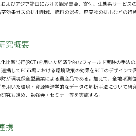
本およびアジア諸国における観光需要、寄付、生態系サービス
温室効果ガスの排出削減、燃料の選択、廃棄物の排出などの行
研究概要
化比較試行(RCT)を用いた経済学的なフィールド実験の手法
連携してEC市場における環境政策の効果をRCTのデザイン
環境保全型農業による農産品である。加えて、全地球測位システム(Globa
グを用いた環境・資源経済学的なデータの解析手法について研
の研究も進め、勉強会・セミナー等を実施する。
連携