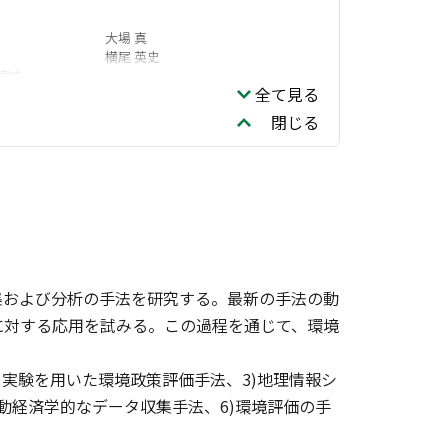
大場 真
横尾 英史
領域
全て見る
山口 臨太郎
社会システム領域
閉じる
働研究拠点
集および分析の手法を研究する。最新の手法の動
に対する応用を試みる。この過程を通じて、環境
ド実験を用いた環境政策評価手法、3)地理情報シ
行動経済学的なデータ収集手法、6)環境評価の手