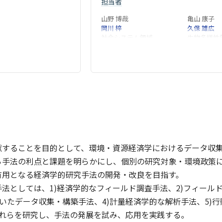
担当者
山野 博哉
亀山 康子
岡川 梓
久保 雄広
社会システム領域
生物多様性
林 岳彦
有賀 敏典
社会システム領域
高倉 潤也
辻 岳史
社会システム領域
福島地域協
献することを目的として、環境・資源経済学におけるデータ収
ら手法の利点と課題を明らかにし、個別の研究対象・環境政策
有用となる経済学的研究手法の開発・改良を目指す。
法としては、1)経済学的なフィールド調査手法、2)フィール
用いたデータ収集・構築手法、4)計量経済学的な解析手法、5)
これらを研究し、手法の発展を試み、応用を実践する。