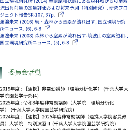
国立環境研究所 (2014) 窒素飽和状態にある森林域からの窒素
流出負荷量の定量評価および将来予測（特別研究）. 研究プロ
（別ウインドウで開きます）
ジェクト報告SR-107, 37p.
渡邉未来 (2016) 続・森林から窒素が流れ出す, 国立環境研究
（別ウインドウで開きます）
所ニュース, (6), 6-8
渡邊未来 (2008) 森林から窒素が流れ出す-筑波山の窒素飽和-,
（別ウインドウで開きます）
国立環境研究所ニュース, (5), 6-8
委員会活動
2019年度
:
［連携］非常勤講師（環境分析化学）
(千葉大学大
学院園芸学研究科)
2025年度
:
令和8年度非常勤講師（大学院 環境分析化
学）
(千葉大学大学院園芸学研究院)
2024年度
:
［連携］2025年度非常勤講師（連携大学院客員教
員）大学院 特別演習Ⅱ
(千葉大学大学院園芸学研究院)