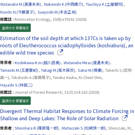
Watanabe M.(渡邊未来)
,
Nakanishi K.(中西康介)
,
Tsuchiya K.(土屋健司)
,
Kondo N.(今藤夏子)
,
Sueyoshi M.(末吉正尚)
掲載誌 :
Restoration Ecology, 33(8):e70161 (2026)
査読付き 原著論文
Estimation of the soil depth at which 137Cs is taken up by
roots of Eleutherococcus sciadophylloides (koshiabura), an
（別ウインドウで開きます）
edible wild tree species
発表者 :
Koshikawa-K.m.(越川昌美)
,
Watanabe Mirai.(渡邊未来)
,
Tamaoki M.(玉置雅紀)
,
Takagi M.(高木麻衣)
,
Sakai M.(境優)
, Takechi S.(武地
誠一), Takahashi A.(高橋晃子), Tanaka Asuka, Ki-Cheol Shin,
Hayashi S.(林誠二)
掲載誌 :
Journal of Forest Research, 31(3):154-162 (2026)
査読付き 原著論文
Divergent Thermal Habitat Responses to Climate Forcing in
（別ウ
Shallow and Deep Lakes: The Role of Solar Radiation
発表者 :
Shinohara R.(篠原隆一郎)
,
Matsuzaki S.(松崎慎一郎)
, Shinozaki, M.,