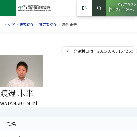
Webマガジン
EN
検索
（別ウイン
サイト内検索
トップ
>
研究紹介
>
研究者紹介
>
渡邊 未来
データ更新日時：2026/08/03 16:42:50
渡邊 未来
WATANABE Mirai
ンドウで開きます）
ウインドウで開きます）
別ウインドウで開きます）
氏名