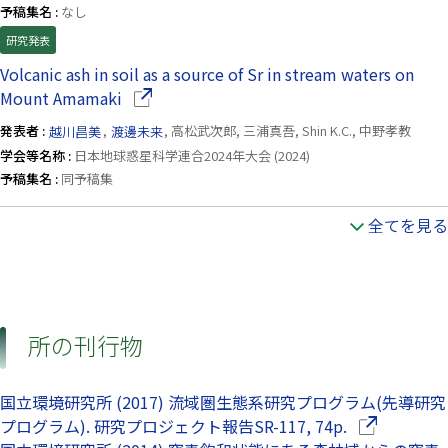
予稿集名 :
なし
研究発表
Volcanic ash in soil as a source of Sr in stream waters on
（別ウインドウで開きます）
Mount Amamaki
発表者 :
越川昌美
,
渡邊未来
, 高松武次郎, 三浦真吾, Shin K.C., 中野孝教
学会等名称 :
日本地球惑星科学連合2024年大会 (2024)
予稿集名 :
同予稿集
全てを見る
所の刊行物
国立環境研究所 (2017) 流域圏生態系研究プログラム(先導研究
（別ウインド
プログラム). 研究プロジェクト報告SR-117, 74p.