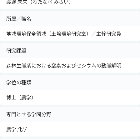
渡邊 未来（わたなべ みらい）
所属／職名
地域環境保全領域（土壌環境研究室）／主幹研究員
研究課題
森林生態系における窒素およびセシウムの動態解明
学位の種類
博士（農学）
専門とする学問分野
農学,化学