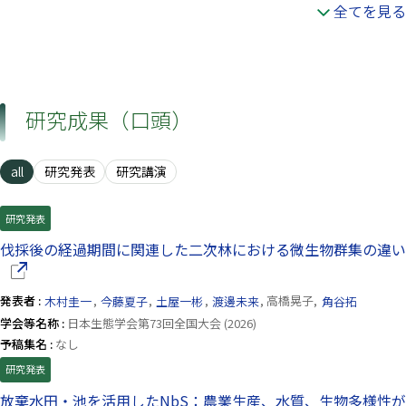
全てを見る
研究成果（口頭）
all
研究発表
研究講演
研究発表
伐採後の経過期間に関連した二次林における微生物群集の違い
発表者 :
木村圭一
,
今藤夏子
,
土屋一彬
,
渡邊未来
, 高橋晃子,
角谷拓
学会等名称 :
日本生態学会第73回全国大会 (2026)
予稿集名 :
なし
研究発表
放棄水田・池を活用したNbS：農業生産、水質、生物多様性が