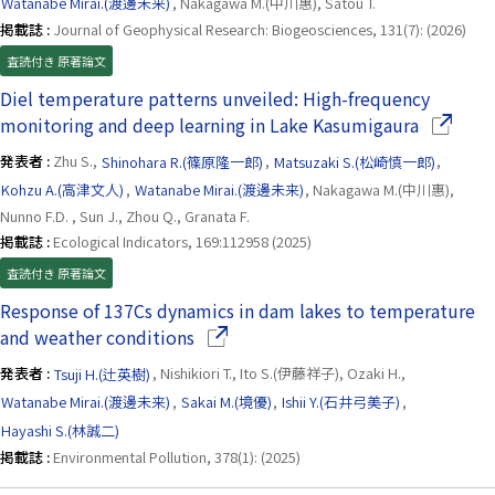
Watanabe Mirai.(渡邊未来)
, Nakagawa M.(中川惠), Satou T.
掲載誌 :
Journal of Geophysical Research: Biogeosciences, 131(7): (2026)
査読付き 原著論文
Diel temperature patterns unveiled: High-frequency
（別ウイ
monitoring and deep learning in Lake Kasumigaura
発表者 :
Zhu S.,
Shinohara R.(篠原隆一郎)
,
Matsuzaki S.(松崎慎一郎)
,
Kohzu A.(高津文人)
,
Watanabe Mirai.(渡邊未来)
, Nakagawa M.(中川惠),
Nunno F.D. , Sun J., Zhou Q., Granata F.
掲載誌 :
Ecological Indicators, 169:112958 (2025)
査読付き 原著論文
Response of 137Cs dynamics in dam lakes to temperature
（別ウインドウで開きます）
and weather conditions
発表者 :
Tsuji H.(辻英樹)
, Nishikiori T., Ito S.(伊藤祥子), Ozaki H.,
Watanabe Mirai.(渡邊未来)
,
Sakai M.(境優)
,
Ishii Y.(石井弓美子)
,
Hayashi S.(林誠二)
掲載誌 :
Environmental Pollution, 378(1): (2025)