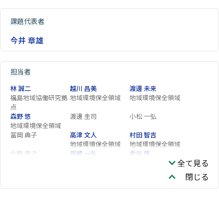
課題代表者
今井 章雄
担当者
林 誠二
越川 昌美
渡邊 未来
福島地域協働研究拠
地域環境保全領域
地域環境保全領域
点
森野 悠
渡邊 圭司
小松 一弘
地域環境保全領域
冨岡 典子
高津 文人
村田 智吉
地域環境保全領域
地域環境保全領域
佐藤 貴之
岩崎 一弘
金谷 弦
全て見る
企画部
地域環境保全領域
福島 路生
野原 精一
広木 幹也
閉じる
生物多様性領域
亀山 哲
矢部 徹
玉置 雅紀
生物多様性領域
生物多様性領域
生物多様性領域
吉田 勝彦
伊藤 昭彦
有田 康一
生物多様性領域