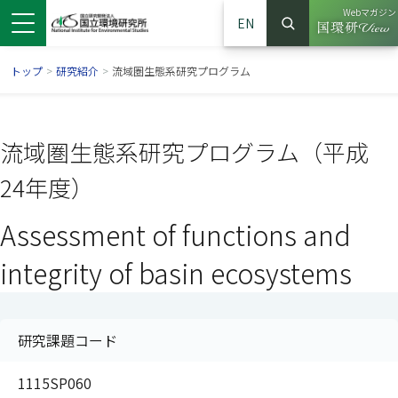
Webマガジン
EN
検索
（別ウイン
サイト内検索
トップ
>
研究紹介
>
流域圏生態系研究プログラム
流域圏生態系研究プログラム（平成
24年度）
Assessment of functions and
integrity of basin ecosystems
ンドウで開きます）
ウインドウで開きます）
別ウインドウで開きます）
研究課題コード
1115SP060