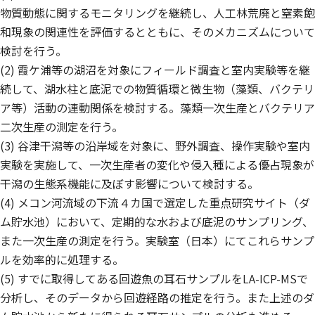
物質動態に関するモニタリングを継続し、人工林荒廃と窒素飽
和現象の関連性を評価するとともに、そのメカニズムについて
検討を行う。
(2) 霞ケ浦等の湖沼を対象にフィールド調査と室内実験等を継
続して、湖水柱と底泥での物質循環と微生物（藻類、バクテリ
ア等）活動の連動関係を検討する。藻類一次生産とバクテリア
二次生産の測定を行う。
(3) 谷津干潟等の沿岸域を対象に、野外調査、操作実験や室内
実験を実施して、一次生産者の変化や侵入種による優占現象が
干潟の生態系機能に及ぼす影響について検討する。
(4) メコン河流域の下流４カ国で選定した重点研究サイト（ダ
ム貯水池）において、定期的な水および底泥のサンプリング、
また一次生産の測定を行う。実験室（日本）にてこれらサンプ
ルを効率的に処理する。
(5) すでに取得してある回遊魚の耳石サンプルをLA-ICP-MSで
分析し、そのデータから回遊経路の推定を行う。また上述のダ