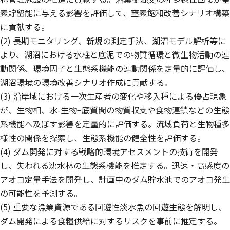
素貯留能に与える影響を評価して、窒素飽和改善シナリオ構築
に貢献する。
(2) 長期モニタリング、新規の測定手法、湖沼モデル解析等に
より、湖沼における水柱と底泥での物質循環と微生物活動の連
動関係、環境因子と生態系機能の連動関係を定量的に評価し、
湖沼環境の環境改善シナリオ作成に貢献する。
(3) 沿岸域における一次生産者の変化や移入種による優占現象
が、生物相、水-生物−底質間の物質収支や食物連鎖などの生態
系機能へ及ぼす影響を定量的に評価する。流域負荷と生物種多
様性の関係を探索し、生態系機能の健全性を評価する。
(4) ダム開発に対する戦略的環境アセスメントの技術を開発
し、失われる沈水林の生態系機能を推定する。迅速・高感度の
アオコ定量手法を開発し、計画中のダム貯水池でのアオコ発生
の可能性を予測する。
(5) 重要な漁業資源である回遊性淡水魚の回遊生態を解明し、
ダム開発による食糧供給に対するリスクを事前に推定する。