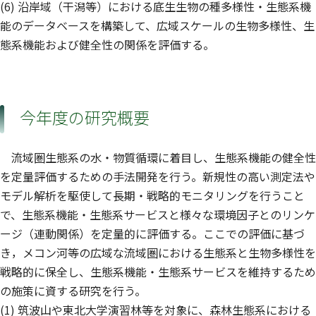
(6) 沿岸域（干潟等）における底生生物の種多様性・生態系機
能のデータベースを構築して、広域スケールの生物多様性、生
態系機能および健全性の関係を評価する。
今年度の研究概要
流域圏生態系の水・物質循環に着目し、生態系機能の健全性
を定量評価するための手法開発を行う。新規性の高い測定法や
モデル解析を駆使して長期・戦略的モニタリングを行うこと
で、生態系機能・生態系サービスと様々な環境因子とのリンケ
ージ（連動関係）を定量的に評価する。ここでの評価に基づ
き，メコン河等の広域な流域圏における生態系と生物多様性を
戦略的に保全し、生態系機能・生態系サービスを維持するため
の施策に資する研究を行う。
(1) 筑波山や東北大学演習林等を対象に、森林生態系における