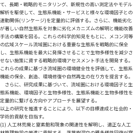
て、長期・戦略的モニタリング、新規性の高い測定法やモデル
解析を駆使して、生態系機能・サービスと様々な環境因子との
連動関係(リンケージ)を定量的に評価する。さらに、機能劣化
が著しい自然生態系を対象に劣化メカニズムの解明と機能改善
手法の構築を図る。これらの科学的知見をもとに、メコン河等
の広域スケール流域圏における重要な生態系を戦略的に保全
し、生態系機能を最大に発揮させることで生物多様性を減少さ
せない施策に資する戦略的環境アセスメント手法を開発する。
これらの成果に基づき流域圏の環境健全性を評価して、生態系
機能の保全、創造、環境修復や自然再生の在り方を提言する。
さらに、研究成果に基づいて、流域圏における環境因子と生
態系機能、環境因子と生物多様性、生態系機能と生物多様性を
定量的に繋げる方向やアプローチを展望する。
以上の研究を推進することにより、以下の目標達成と社会的・
学術的貢献を目指す。
(1) 人工林荒廃と窒素飽和現象の関連性を解明し、適正な人工
林管理施設の推進に貢献する。落葉樹混交の種多様性回復が窒