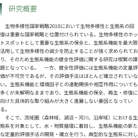
中村 雅子
研究概要
生物多様性国家戦略2010において生物多様性と生態系の回
復は重要な国家戦略と位置付けられている。生物多様性のホッ
トスポットとして重要な生態系の保全と、生態系機能を最大限
活用して生物多様性の減少を防止することが強く求められてお
り、そのため生態系機能の健全性評価に関する研究は喫緊の課
題となっている。 一方、健全性評価には生態系機能の定量評
価が不可欠であるが、その評価手法はほとんど確立されていな
い。生態系機能と環境因子との連動関係や相互作用についても
多くが未解明なままであり、生態系機能の保全、再生・修復に
向けた具体的な取り組みが大きく進展しない要因となってい
る。
そこで、流域圏（森林域、湖沼・河川、沿岸域）における生
態系を対象として、水・物質循環に着目し、生態系機能の新た
な定量的評価手法の開発・確立を行う。典型的な生態系に対し