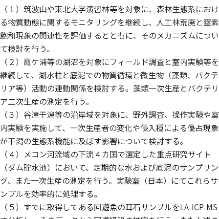
（１）筑波山や東北大学演習林等を対象に、森林生態系におけ
る物質動態に関するモニタリングを継続し、人工林荒廃と窒素
飽和現象の関連性を評価するとともに、そのメカニズムについ
て検討を行う。
（２）霞ケ浦等の湖沼を対象にフィールド調査と室内実験等を
継続して、湖水柱と底泥での物質循環と微生物（藻類、バクテ
リア等）活動の連動関係を検討する。藻類一次生産とバクテリ
ア二次生産の測定を行う。
（３）谷津干潟等の沿岸域を対象に、野外調査、操作実験や室
内実験を実施して、一次生産者の変化や侵入種による優占現象
が干潟の生態系機能に及ぼす影響について検討する。
（４）メコン河流域の下流４カ国で選定した重点研究サイト
（ダム貯水池）において、定期的な水および底泥のサンプリン
グ、また一次生産の測定を行う。実験室（日本）にてこれらサ
ンプルを効率的に処理する。
（５）すでに取得してある回遊魚の耳石サンプルをLA-ICP-MS