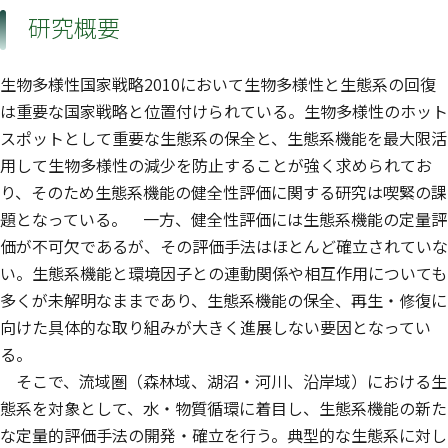
研究概要
生物多様性国家戦略2010において生物多様性と生態系の回復
は重要な国家戦略と位置付けられている。生物多様性のホット
スポットとして重要な生態系の保全と、生態系機能を最大限活
用して生物多様性の減少を防止することが強く求められてお
り、そのため生態系機能の健全性評価に関する研究は喫緊の課
題となっている。 一方、健全性評価には生態系機能の定量評
価が不可欠であるが、その評価手法はほとんど確立されていな
い。生態系機能と環境因子との連動関係や相互作用についても
多くが未解明なままであり、生態系機能の保全、再生・修復に
向けた具体的な取り組みが大きく進展しない要因となってい
る。
そこで、流域圏（森林域、湖沼・河川、沿岸域）における生
態系を対象として、水・物質循環に着目し、生態系機能の新た
な定量的評価手法の開発・確立を行う。典型的な生態系に対し