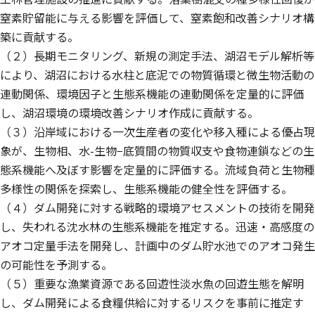
窒素貯留能に与える影響を評価して、窒素飽和改善シナリオ構
築に貢献する。
（２）長期モニタリング、新規の測定手法、湖沼モデル解析等
により、湖沼における水柱と底泥での物質循環と微生物活動の
連動関係、環境因子と生態系機能の連動関係を定量的に評価
し、湖沼環境の環境改善シナリオ作成に貢献する。
（３）沿岸域における一次生産者の変化や移入種による優占現
象が、生物相、水-生物−底質間の物質収支や食物連鎖などの生
態系機能へ及ぼす影響を定量的に評価する。流域負荷と生物種
多様性の関係を探索し、生態系機能の健全性を評価する。
（４）ダム開発に対する戦略的環境アセスメントの技術を開発
し、失われる沈水林の生態系機能を推定する。迅速・高感度の
アオコ定量手法を開発し、計画中のダム貯水池でのアオコ発生
の可能性を予測する。
（５）重要な漁業資源である回遊性淡水魚の回遊生態を解明
し、ダム開発による食糧供給に対するリスクを事前に推定す