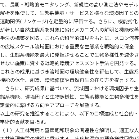
て、長期・戦略的モニタリング、新規性の高い測定法やモデル
解析を駆使して、生態系機能・サービスと様々な環境因子との
連動関係(リンケージ)を定量的に評価する。さらに、機能劣化
が著しい自然生態系を対象に劣化メカニズムの解明と機能改善
手法の構築を図る。これらの科学的知見をもとに、メコン河等
の広域スケール流域圏における重要な生態系を戦略的に保全
し、生態系機能を最大に発揮させることで生物多様性を減少さ
せない施策に資する戦略的環境アセスメント手法を開発する。
これらの成果に基づき流域圏の環境健全性を評価して、生態系
機能の保全、創造、環境修復や自然再生の在り方を提言する。
さらに、研究成果に基づいて、流域圏における環境因子と生
態系機能、環境因子と生物多様性、生態系機能と生物多様性を
定量的に繋げる方向やアプローチを展望する。
以上の研究を推進することにより、以下の目標達成と社会的・
学術的貢献を目指す。
（１）人工林荒廃と窒素飽和現象の関連性を解明し、適正な人
工林管理施設の推進に貢献する。落葉樹混交の種多様性回復が