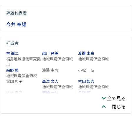
課題代表者
今井 章雄
担当者
林 誠二
越川 昌美
渡邊 未来
福島地域協働研究拠
地域環境保全領域
地域環境保全領域
点
森野 悠
渡邊 圭司
小松 一弘
地域環境保全領域
冨岡 典子
高津 文人
村田 智吉
地域環境保全領域
地域環境保全領域
佐藤 貴之
岩崎 一弘
金谷 弦
全て見る
企画部
地域環境保全領域
福島 路生
野原 精一
広木 幹也
閉じる
生物多様性領域
亀山 哲
矢部 徹
玉置 雅紀
生物多様性領域
生物多様性領域
生物多様性領域
吉田 勝彦
伊藤 昭彦
生物多様性領域