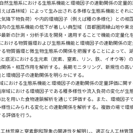
域自然生態系における生態系機能と環境因子の連動関係の定量的
例えば森林域）によって生み出される多様な生態系機能とそれ
大気降下物負荷）や内的環境因子（例えば種の多様化）との相
国内の生態系機能の低下が著しい典型域（首都圏周縁山地や東
等最新の計測・分析手法を開発・適用することで機能の定量化
沼における物質循環および生態系機能と環境因子の連動関係の定
る物質循環と微生物生態系の関係を把握することによって、湖
柱と底泥における生元素（炭素、窒素、リン、鉄、イオウ等）
動関係・相互作用を解析する。長期モニタリング、新規性の高
能と環境因子の連動関係を明らかにする。
岸域における生態系機能と環境因子の連動関係の定量評価に関す
岸域における環境因子である種多様性や流入負荷の変化が生態
体比を用いた食物連鎖解析を通じて評価する。また、環境因子
多様性にみられる変化との連動関係を解析する。複数の場で環
する評価を行う。
)人工林荒廃と窒素飽和現象の関連性を解明し、適正な人工林管理