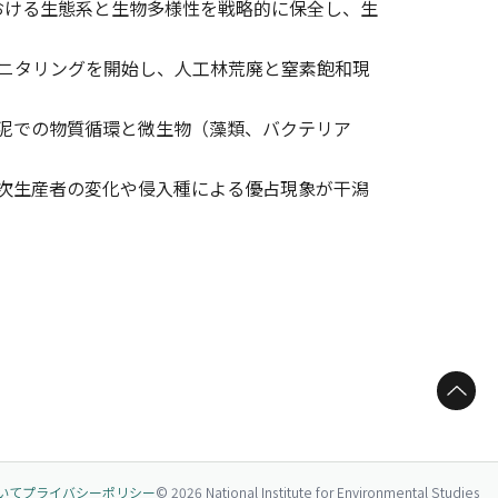
おける生態系と生物多様性を戦略的に保全し、生
モニタリングを開始し、人工林荒廃と窒素飽和現
底泥での物質循環と微生物（藻類、バクテリア
一次生産者の変化や侵入種による優占現象が干潟
ページトップへ
いて
プライバシーポリシー
© 2026 National Institute for Environmental Studies