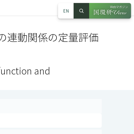
Webマガジン
EN
検索
（別ウインドウで
サイト内検索
の連動関係の定量評価
function and