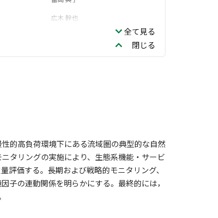
広木 幹也
全て見る
渡邊 圭司
閉じる
全領域
有田 康一
慢性的高負荷環境下にある流域圏の典型的な自然
モニタリングの実施により、生態系機能・サービ
定量評価する。長期および戦略的モニタリング、
境因子の連動関係を明らかにする。最終的には，
。