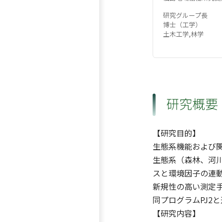
研究グループ長
博士（工学）
土木工学,林学
研究概要
【研究目的】
生態系機能および
生態系（森林、河
スと環境因子の連
新規性の高い測定
同プログラムPJ2
【研究内容】