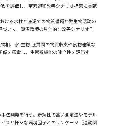
影響を評価し、窒素飽和改善シナリオ構築に貢献
における水柱と底泥での物質循環と微生物活動の
に基づいて、湖沼環境の具体的な改善シナリオ作
生物相、水-生物-底質間の物質収支や食物連鎖な
の関係を探索し、生態系機能の健全性を評価す
の手法開発を行う。新規性の高い測定法やモデル
ービスと様々な環境因子とのリンケージ（連動関