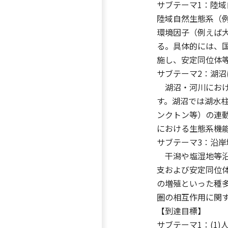
サブテーマ1：陸
陸域自然生態系（
環境因子（例えば
る。具体的には、
施し、安定同位体
サブテーマ2：湖
湖沼・河川におけ
す。湖沼では湖水
ンクトン等）の連
における生態系機
サブテーマ3：沿
干潟や塩湿地等沿
支および安定同位
の増殖といった種
圏の相互作用に関
【到達目標】
サブテーマ1：(1