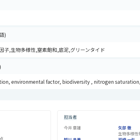
語)
因子,生物多様性,窒素飽和,底泥,グリーンタイド
)
on, environmental factor, biodiversity , nitrogen saturation
担当者
今井 章雄
矢部 徹
生物多様性
点
越川 昌美
岩崎 一弘