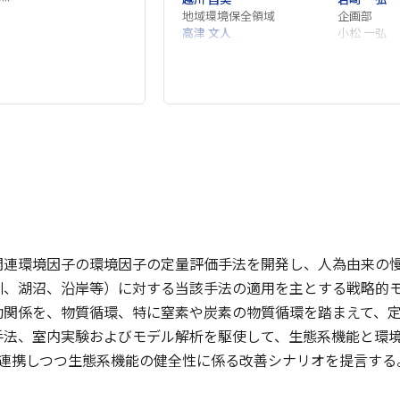
地域環境保全領域
企画部
高津 文人
小松 一弘
地域環境保全領域
玉置 雅紀
金谷 弦
生物多様性領域
地域環境保
川崎 伸之
佐藤 貴之
中村 雅子
関連環境因子の環境因子の定量評価手法を開発し、人為由来の
川、湖沼、沿岸等）に対する当該手法の適用を主とする戦略的
動関係を、物質循環、特に窒素や炭素の物質循環を踏まえて、
手法、室内実験およびモデル解析を駆使して、生態系機能と環
と連携しつつ生態系機能の健全性に係る改善シナリオを提言する