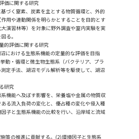
評価に関する研究
に基づく窒素、炭素を主とする物質循環と、外的
互作用や連動関係を明らかとすることを目的とす
北大演習林等）を対象に野外調査や室内実験を実
を図る。
量的評価に関する研究
沼における生態系機能の定量的な評価を目指
の挙動・循環と微生物生態系（バクテリア、プラ
い測定手法、湖沼モデル解析等を駆使して、湖沼
る研究
系機能へ及ぼす影響を、栄養塩や金属の物質収
である流入負荷の変化と、優占種の変化や侵入種
境因子と生態系機能の比較を行い、沿岸域と流域
施策の推進に貢献する。(2)環境因子と生態系