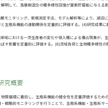
を解明して、落葉樹混交の種多様性回復が窒素貯留能に与える
)長期モニタリング、新規測定手法、モデル解析等により、湖沼
と生態系機能の連動関係を定量的に評価する。(4)研究成果
)沿岸域における一次生産者の変化や侵入種による優占現象が、
ぼす影響を定量的に評価する。(6)流域負荷と生物種多様性
研究概要
・物質循環に着目し、生態系機能の健全性を定量評価するため
期・戦略的モニタリングを行うことで、生態系機能・生態系サ