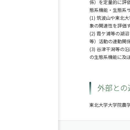
係）を定量的に評
態系機能・生態系
(1) 筑波山や東
象の関連性を評価
(2) 霞ケ浦等の
等）活動の連動関
(3) 谷津干潟等
の生態系機能に及
外部との
東北大学大学院農