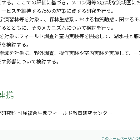
価する。ここでの評価に基づき，メコン河等の広域な流域圏に
サービスを維持するための施策に資する研究を行う。
北大学演習林等を対象に、森林生態系における物質動態に関する
するとともに、そのメカニズムについて検討を行う。
湖沼を対象にフィールド調査と室内実験等を開始して、湖水柱と
係を検討する。
の沿岸域を対象に、野外調査、操作実験や室内実験を実施して、
ぼす影響について検討する。
連携
学研究科 附属複合生態フィールド教育研究センター
このホームページにつ