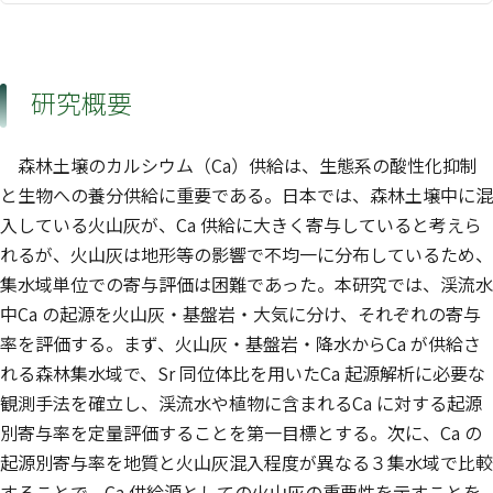
研究概要
森林土壌のカルシウム（Ca）供給は、生態系の酸性化抑制
と生物への養分供給に重要である。日本では、森林土壌中に混
入している火山灰が、Ca 供給に大きく寄与していると考えら
れるが、火山灰は地形等の影響で不均一に分布しているため、
集水域単位での寄与評価は困難であった。本研究では、渓流水
中Ca の起源を火山灰・基盤岩・大気に分け、それぞれの寄与
率を評価する。まず、火山灰・基盤岩・降水からCa が供給さ
れる森林集水域で、Sr 同位体比を用いたCa 起源解析に必要な
観測手法を確立し、渓流水や植物に含まれるCa に対する起源
別寄与率を定量評価することを第一目標とする。次に、Ca の
起源別寄与率を地質と火山灰混入程度が異なる３集水域で比較
することで、Ca 供給源としての火山灰の重要性を示すことを