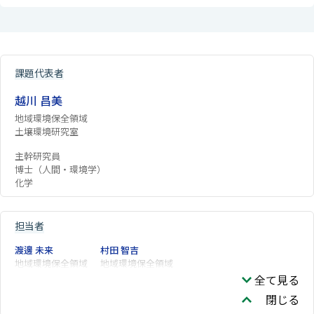
課題代表者
越川 昌美
地域環境保全領域
土壌環境研究室
主幹研究員
博士（人間・環境学）
化学
担当者
渡邊 未来
村田 智吉
地域環境保全領域
地域環境保全領域
全て見る
閉じる