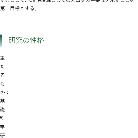
第二目標とする。
研究の性格
主
た
る
も
の：
基
礎
科
学
研