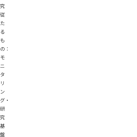
究
従
た
る
も
の：
モ
ニ
タ
リ
ン
グ・
研
究
基
盤