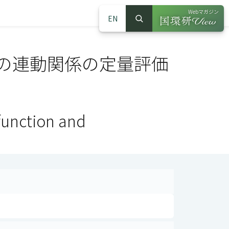
Webマガジン
EN
検索
（別ウインドウで
サイト内検索
の連動関係の定量評価
function and