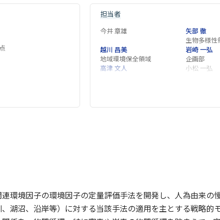
担当者
今井 章雄
矢部 徹
生物多様性
点
越川 昌美
岩崎 一弘
地域環境保全領域
企画部
高津 文人
小松 一弘
地域環境保全領域
玉置 雅紀
金谷 弦
生物多様性領域
地域環境保
川崎 伸之
佐藤 貴之
関連環境因子の環境因子の定量評価手法を開発し、人為由来の
川、湖沼、沿岸等）に対する当該手法の適用を主とする戦略的