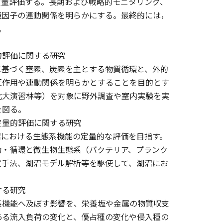
定量評価する。長期および戦略的モニタリング、
境因子の連動関係を明らかにする。最終的には，
。
的評価に関する研究
に基づく窒素、炭素を主とする物質循環と、外的
互作用や連動関係を明らかとすることを目的とす
北大演習林等）を対象に野外調査や室内実験を実
を図る。
定量的評価に関する研究
沼における生態系機能の定量的な評価を目指す。
動・循環と微生物生態系（バクテリア、プランク
定手法、湖沼モデル解析等を駆使して、湖沼にお
する研究
系機能へ及ぼす影響を、栄養塩や金属の物質収支
ある流入負荷の変化と、優占種の変化や侵入種の