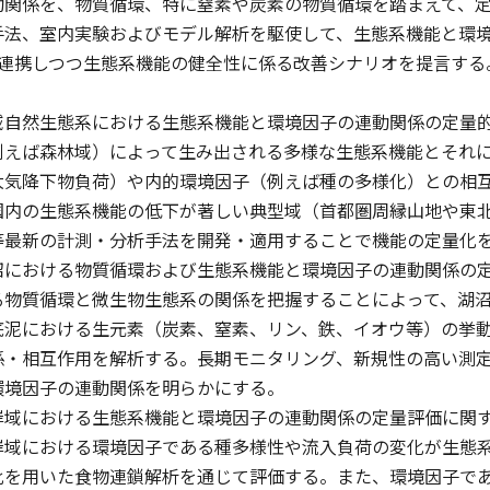
動関係を、物質循環、特に窒素や炭素の物質循環を踏まえて、
手法、室内実験およびモデル解析を駆使して、生態系機能と環
と連携しつつ生態系機能の健全性に係る改善シナリオを提言する
域自然生態系における生態系機能と環境因子の連動関係の定量
例えば森林域）によって生み出される多様な生態系機能とそれ
大気降下物負荷）や内的環境因子（例えば種の多様化）との相
国内の生態系機能の低下が著しい典型域（首都圏周縁山地や東
等最新の計測・分析手法を開発・適用することで機能の定量化
沼における物質循環および生態系機能と環境因子の連動関係の
る物質循環と微生物生態系の関係を把握することによって、湖
底泥における生元素（炭素、窒素、リン、鉄、イオウ等）の挙
係・相互作用を解析する。長期モニタリング、新規性の高い測
環境因子の連動関係を明らかにする。
岸域における生態系機能と環境因子の連動関係の定量評価に関
岸域における環境因子である種多様性や流入負荷の変化が生態
比を用いた食物連鎖解析を通じて評価する。また、環境因子で