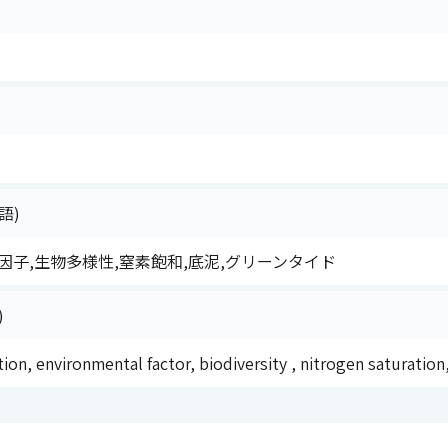
語)
因子,生物多様性,窒素飽和,底泥,グリーンタイド
)
on, environmental factor, biodiversity , nitrogen saturation