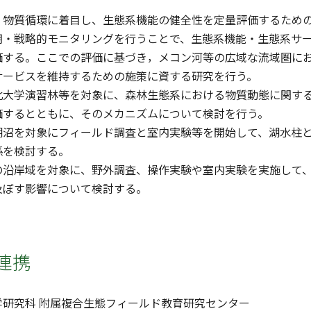
・物質循環に着目し、生態系機能の健全性を定量評価するため
期・戦略的モニタリングを行うことで、生態系機能・生態系サ
価する。ここでの評価に基づき，メコン河等の広域な流域圏に
サービスを維持するための施策に資する研究を行う。
北大学演習林等を対象に、森林生態系における物質動態に関す
価するとともに、そのメカニズムについて検討を行う。
湖沼を対象にフィールド調査と室内実験等を開始して、湖水柱
係を検討する。
の沿岸域を対象に、野外調査、操作実験や室内実験を実施して
及ぼす影響について検討する。
連携
学研究科 附属複合生態フィールド教育研究センター