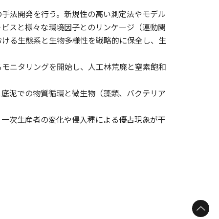
の手法開発を行う。新規性の高い測定法やモデル
ービスと様々な環境因子とのリンケージ（連動関
おける生態系と生物多様性を戦略的に保全し、生
るモニタリングを開始し、人工林荒廃と窒素飽和
と底泥での物質循環と微生物（藻類、バクテリア
、一次生産者の変化や侵入種による優占現象が干