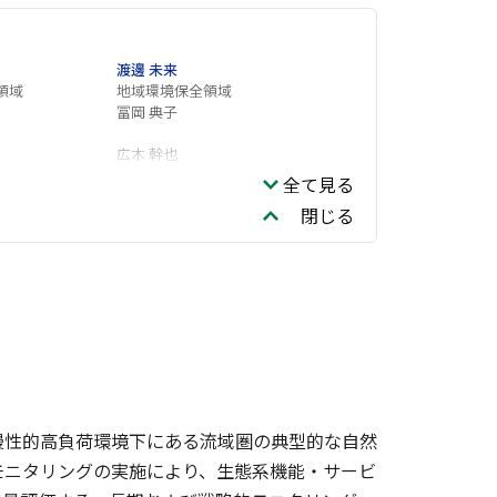
渡邊 未来
領域
地域環境保全領域
冨岡 典子
広木 幹也
全て見る
渡邊 圭司
閉じる
全領域
慢性的高負荷環境下にある流域圏の典型的な自然
モニタリングの実施により、生態系機能・サービ