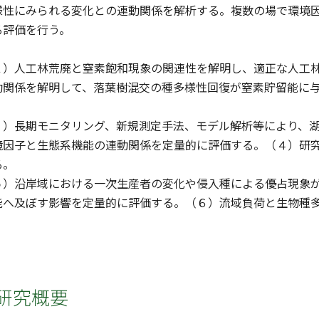
様性にみられる変化との連動関係を解析する。複数の場で環境
る評価を行う。
１）人工林荒廃と窒素飽和現象の関連性を解明し、適正な人工
動関係を解明して、落葉樹混交の種多様性回復が窒素貯留能に
３）長期モニタリング、新規測定手法、モデル解析等により、
境因子と生態系機能の連動関係を定量的に評価する。（４）研
る。
５）沿岸域における一次生産者の変化や侵入種による優占現象が
能へ及ぼす影響を定量的に評価する。（６）流域負荷と生物種
研究概要