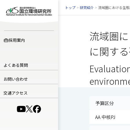
トップ
>
研究紹介
>
流域圏における生態
流域圏に
採用案内
に関する
よくある質問
Evaluatio
environmen
お問い合わせ
交通アクセス
予算区分
（別ウインドウで開きます）
（別ウインドウで開きます）
（別ウインドウで開きます）
AA 中核PJ