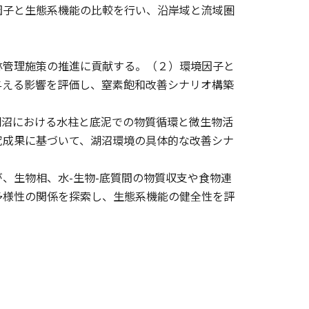
因子と生態系機能の比較を行い、沿岸域と流域圏
林管理施策の推進に貢献する。（２）環境因子と
与える影響を評価し、窒素飽和改善シナリオ構築
湖沼における水柱と底泥での物質循環と微生物活
究成果に基づいて、湖沼環境の具体的な改善シナ
、生物相、水-生物-底質間の物質収支や食物連
多様性の関係を探索し、生態系機能の健全性を評