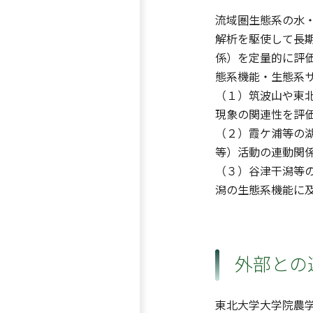
流域圏生態系の水
解析を駆使して長
係）を定量的に評
態系機能・生態系
（１）筑波山や東
現象の関連性を評
（２）霞ケ浦等の
等）活動の連動関
（３）谷津干潟等
潟の生態系機能に
外部との
東北大学大学院農