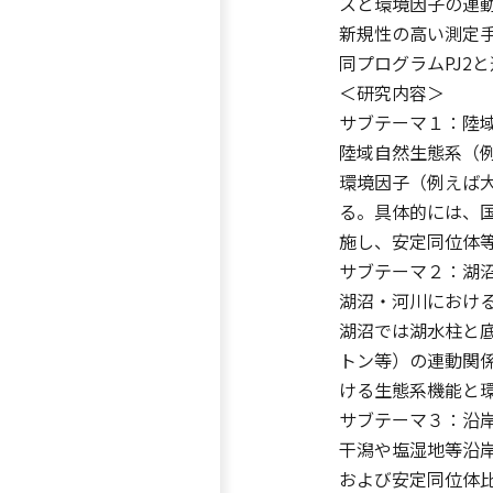
スと環境因子の連
新規性の高い測定
同プログラムPJ2
＜研究内容＞
サブテーマ１：陸
陸域自然生態系（
環境因子（例えば
る。具体的には、
施し、安定同位体
サブテーマ２：湖
湖沼・河川におけ
湖沼では湖水柱と
トン等）の連動関
ける生態系機能と
サブテーマ３：沿
干潟や塩湿地等沿
および安定同位体