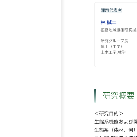
課題代表者
林 誠二
福島地域協働研究拠
研究グループ長
博士（工学）
土木工学,林学
研究概要
＜研究目的＞
生態系機能および
生態系（森林、河