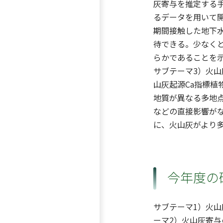
灰寄与を推定する
るデータを用いて
期間接触した地下
待できる。少なくと
らかであることを
サブテーマ3）火山
山灰起源Ca指標
地質が異なる多地
などの直接影響が
に、火山灰がより
今年度の
サブテーマ1）火山
ーマ2）火山灰寄与