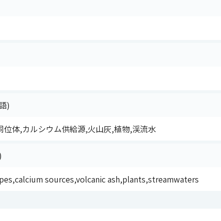
語)
位体,カルシウム供給源,火山灰,植物,渓流水
)
pes,calcium sources,volcanic ash,plants,streamwaters