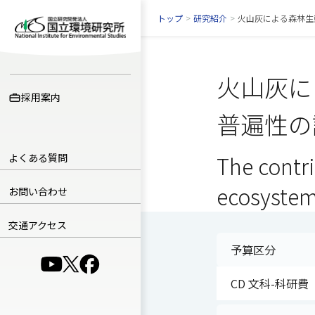
トップ
>
研究紹介
>
火山灰による森林生
火山灰に
採用案内
普遍性の
よくある質問
The contri
ecosystem
お問い合わせ
交通アクセス
予算区分
（別ウインドウで開きます）
（別ウインドウで開きます）
（別ウインドウで開きます）
CD 文科-科研費