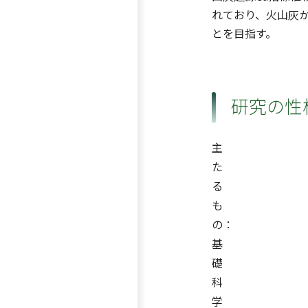
れており、火山灰
とを目指す。
研究の性
主
た
る
も
の：
基
礎
科
学