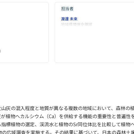
担当者
渡邊 未来
地域環境保全領域
）
火山灰の混入程度と地質が異なる複数の地域において、森林の植
が植物へカルシウム（Ca）を供給する機能の重要性と普遍性
る指標植物の選定、渓流水と植物のSr同位体比を比較して植物
植物の広域調査を実施する。その結果に基づいて、日本の森林土