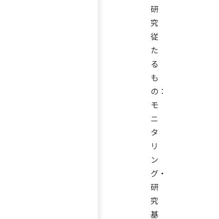
研
究
従
た
る
も
の：
モ
ニ
タ
リ
ン
グ・
研
究
基