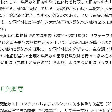
手段として、渓流水と植物のSr同位体比を比較して植物への火
開発する。植物が吸収している土壌溶液が火山灰・基盤岩・大気
水が土壌溶液と混合したものが渓流水である、という前提が成
も、Sr同位体比が基盤岩＞大気降下物＞渓流水＞植物 ≥ 火
示す。
灰起源Ca指標植物の広域調査（2020〜2021年度）サブテ
植物と火山灰寄与の簡易推定法を用いて、赤城火山灰が降下した
点で植物と渓流水を採取し、Sr同位体比を分析する。主な調査
ない地点を選んで土壌と渓流水の窒素循環観測を行ってきた栃
多い地域（赤城山と鹿沼の間）および、より少ない地域（雨巻
研究概要
灰起源ストロンチウムおよびカルシウムの指標植物の選定（201
の簡易推定法の開発（2020年度）、サブテーマ3）火山灰起