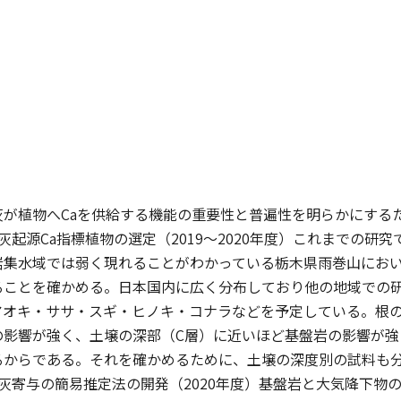
灰が植物へCaを供給する機能の重要性と普遍性を明らかにする
灰起源Ca指標植物の選定（2019〜2020年度）これまでの研
岩集水域では弱く現れることがわかっている栃木県雨巻山におい
ることを確かめる。日本国内に広く分布しており他の地域での
アオキ・ササ・スギ・ヒノキ・コナラなどを予定している。根の
の影響が強く、土壌の深部（C層）に近いほど基盤岩の影響が強
るからである。それを確かめるために、土壌の深度別の試料も
灰寄与の簡易推定法の開発（2020年度）基盤岩と大気降下物