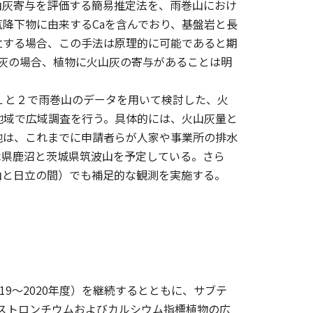
山灰寄与を評価する簡易推定法を、雨巻山におけ
降下物に由来するCaを含んでおり、基盤岩と長
立する場合、この手法は原理的に可能であると期
山灰の場合、植物に火山灰の寄与があることは明
ーマ１と２で雨巻山のデータを用いて検討した、火
地域で広域調査を行う。具体的には、火山灰量と
地は、これまでに申請者らが人家や事業所の排水
木県鹿沼と茨城県筑波山を予定している。さら
山と日立の間）でも補足的な観測を実施する。
9〜2020年度）を継続するとともに、サブテ
源ストロンチウムおよびカルシウム指標植物の広