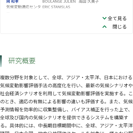
岡 和孝
BOULANGE JULIEN
高田 久美子
気候変動適応センタ
ERIC STANISLAS
ー
全て見る
AI Zhipin
角谷 拓
今藤 夏子
生物多様性領域
生物多様性領域
閉じる
山口 晴代
河地 正伸
高津 文人
連携推進部
生物多様性領域
地域環境保全領域
小松 一弘
篠原 隆一郎
霜鳥 孝一
地域環境保全領域
地域環境保全領域
渡邊 未来
珠坪 一晃
小野寺 崇
地域環境保全領域
地域環境保全領域
地域環境保全領域
研究概要
松崎 慎一郎
永島 達也
高見 昭憲
生物多様性領域
地球システム領域
企画部
菅田 誠治
清水 厚
青野 光子
複数分野を対象として、全球、アジア・太平洋、日本における
企画部
地域環境保全領域
気候変動影響評価手法の高度化を行い、最新の気候シナリオや
谷本 浩志
寺尾 有希夫
奈良 英樹
地球システム領域
地球システム領域
地球システム領域
社会経済シナリオを利用して気候変動影響評価を実施する。こ
茶谷 聡
池田 恒平
向井 人史
のとき、適応の有無による影響の違いも評価する。また、気候
地域環境保全領域
地球システム領域
KIM Satbyul
河野 なつ美
西橋 政秀
予測情報を効率的に収集整備し、バイアス補正を行った上で、
山野 博哉
矢部 徹
大沼 学
全球及び国内の気候シナリオを提供できるシステムを構築す
生物多様性領域
生物多様性領域
る。具体的には、中長期目標期間中に、全球、アジア・太平洋
五箇 公一
池上 真木彦
亀山 哲
生物多様性領域
生物多様性領域
生物多様性領域