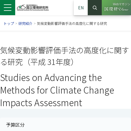
Webマガジン
EN
検索
（別ウイン
サイト内検索
トップ
>
研究紹介
>
気候変動影響評価手法の高度化に関する研究
気候変動影響評価手法の高度化に関す
る研究（平成 31年度）
Studies on Advancing the
Methods for Climate Change
Impacts Assessment
ンドウで開きます）
ウインドウで開きます）
別ウインドウで開きます）
予算区分