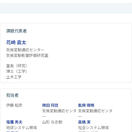
課題代表者
花崎 直太
気候変動適応センター
気候変動影響評価研究室
室長（研究）
博士（工学）
土木工学
担当者
伊藤 昭彦
岡田 将誌
肱岡 靖明
気候変動適応センタ
気候変動適応センタ
ー
ー
塩竈 秀夫
山形 与志樹
高橋 潔
地球システム領域
社会システム領域