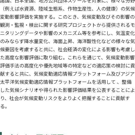
諸国、日本全国、地方公共団体スケールを対象に、様々な分野
熊谷 直喜
阿部 博哉
鈴木 はるか
（例えば水資源、陸域生態系、作物生産性、人の健康）の気候
気候変動適応センタ
気候変動適応センタ
ー
ー
変動影響評価を実施する。このとき、気候変動及びその影響の
芦名 秀一
林 誠二
辻 英樹
観測・監視・検出に関する研究プロジェクトから提供されるモ
社会システム領域
福島地域協働研究拠
福島地域協働研究拠
点
点
ニタリングデータや影響のメカニズム等を参考にし、気温変化
岡川 梓
大場 真
中村 省吾
のみならず降水量変化、海面上昇、海洋酸性化などの様々な気
社会システム領域
福島地域協働研究拠
候要因を考慮すると共に、社会経済の変化による影響も考慮し
点
吉岡 明良
岡寺 智大
西廣 淳
た高度な影響評価に取り組む。これらを通じて、気候変動影響
福島地域協働研究拠
地域環境保全領域
気候変動適応センタ
評価手法の高度化や優先地域等の特定などの適応策の検討に貢
点
ー
野村 渉平
橋本 茂
尾崎 宏和
献すると共に、気候変動適応情報プラットフォーム及びアジア
太平洋気候変動適応情報プラットフォームを活用して 、整備
した気候シナリオや得られた影響評価結果を公表することによ
り、社会が気候変動リスクをよりよく把握することに貢献す
る。