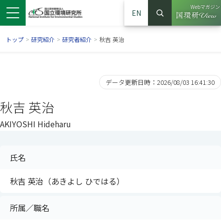
Webマガジン
EN
検索
（別ウイン
サイト内検索
トップ
>
研究紹介
>
研究者紹介
>
秋吉 英治
データ更新日時：2026/08/03 16:41:30
秋吉 英治
AKIYOSHI Hideharu
氏名
ンドウで開きます）
ウインドウで開きます）
別ウインドウで開きます）
秋吉 英治（あきよし ひではる）
所属／職名