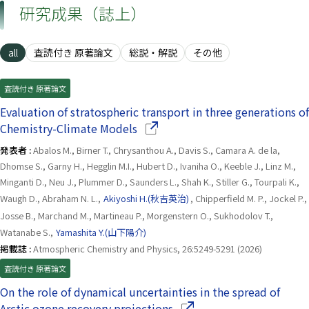
研究成果（誌上）
all
査読付き 原著論文
総説・解説
その他
査読付き 原著論文
Evaluation of stratospheric transport in three generations of
（別ウインドウで開きます）
Chemistry-Climate Models
発表者 :
Abalos M., Birner T., Chrysanthou A., Davis S., Camara A. de la,
Dhomse S., Garny H., Hegglin M.I., Hubert D., Ivaniha O., Keeble J., Linz M.,
Minganti D., Neu J., Plummer D., Saunders L., Shah K., Stiller G., Tourpali K.,
Waugh D., Abraham N. L.,
Akiyoshi H.(秋吉英治)
, Chipperfield M. P., Jockel P.,
Josse B., Marchand M., Martineau P., Morgenstern O., Sukhodolov T.,
Watanabe S.,
Yamashita Y.(山下陽介)
掲載誌 :
Atmospheric Chemistry and Physics, 26:5249-5291 (2026)
査読付き 原著論文
On the role of dynamical uncertainties in the spread of
（別ウインドウで開きます
Arctic ozone recovery projections