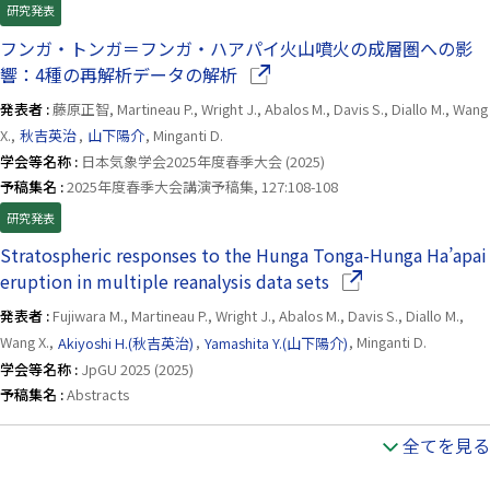
研究発表
フンガ・トンガ＝フンガ・ハアパイ火山噴火の成層圏への影
（別ウインドウで開きます）
響：4種の再解析データの解析
発表者 :
藤原正智, Martineau P., Wright J., Abalos M., Davis S., Diallo M., Wang
X.,
秋吉英治
,
山下陽介
, Minganti D.
学会等名称 :
日本気象学会2025年度春季大会 (2025)
予稿集名 :
2025年度春季大会講演予稿集, 127:108-108
研究発表
Stratospheric responses to the Hunga Tonga-Hunga Ha’apai
（別ウインドウで開
eruption in multiple reanalysis data sets
発表者 :
Fujiwara M., Martineau P., Wright J., Abalos M., Davis S., Diallo M.,
Wang X.,
Akiyoshi H.(秋吉英治)
,
Yamashita Y.(山下陽介)
, Minganti D.
学会等名称 :
JpGU 2025 (2025)
予稿集名 :
Abstracts
全てを見る