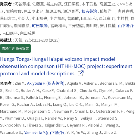
発表者 :
河谷芳雄, 佐藤薫, 堀之内武, 江口菜穂, 木下武也, 高麗正史, 小林ちあ
き, 坂崎貴俊, 原田やよい, 藤原正智, 渡辺真吾,
秋吉英治
, 稲坂洋一, 奥井春香,
黒田友二, 小新大, 小玉知央, 小寺邦彦, 菅原敏, 田口正和, 直江寛明, 中村哲, 野
口峻佑, 廣岡俊彦,
町田敏暢
, 宮崎和幸, 三好勉信, 向川均, 安井良輔,
山下陽介
, 吉田康平, 余田成男
掲載誌 :
天気, 72(5):211-239 (2025)
査読付き 原著論文
Hunga Tonga-Hunga Ha’apai volcano impact model
observation comparison (HTHH-MOC) project: experiment
（別ウインドウで開きます
protocol and model descriptions
発表者 :
Zhu Y.,
Akiyoshi H.(秋吉英治)
, Aquila V., Asher E., Bednarz E. M., Bekki
S., Bruhl C., Butler A. H., Case P., Chabrillat S., Chiodo G., Clyne M., Colarco P.
R., Dhomse S., Falletti L., Fleming E., Johnson B., Jorimann A., Kovilakam M.,
Koren G., Kuchar A., Lebas N., Liang Q., Liu C.-C., Mann G., Manyin M.,
Marchand M., Morgenstern O., Newman P., Oman L. D., Osterstrom F. F., Peng
Y., Plummer D., Quaglia I., Randel W., Remy S., Sekiya T., Steenrod S.,
Sukhodolov T., Tilmes S., Tsigaridis K., Ueyama R., Visioni D., Wang X.,
Watanabe S.,
Yamashita Y.(山下陽介)
, Yu P., Yu W., Zhang J., Zhuo Z.