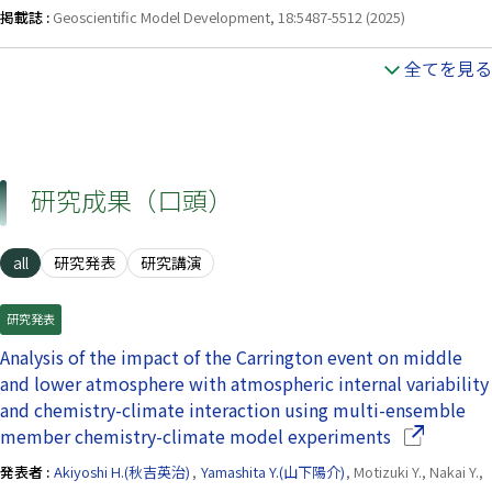
掲載誌 :
Geoscientific Model Development, 18:5487-5512 (2025)
全てを見る
研究成果（口頭）
all
研究発表
研究講演
研究発表
Analysis of the impact of the Carrington event on middle
and lower atmosphere with atmospheric internal variability
and chemistry-climate interaction using multi-ensemble
（別ウイン
member chemistry-climate model experiments
発表者 :
Akiyoshi H.(秋吉英治)
,
Yamashita Y.(山下陽介)
, Motizuki Y., Nakai Y.,