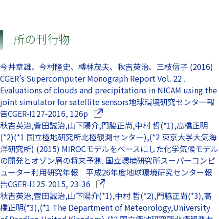
所の刊行物
今井章雄、今村隆史、榑林茂夫、秋吉英治、三枝信子 (2016)
CGER’s Supercomputer Monograph Report Vol. 22 .
Evaluations of clouds and precipitations in NICAM using the
joint simulator for satellite sensors地球環境研究センター報
（別ウインドウで開きます）
告CGER-I127-2016, 126p
秋吉英治,菅田誠治,山下陽介,門脇正尚,中村 哲(*1),高橋正明
(*2)(*1 国立極地研究所北極観測センター),(*2 東京大学大気海
洋研究所) (2015) MIROCモデルをベースにした化学気候モデル
の開発とオゾン層の将来予測. 国立環境研究所スーパーコンピ
ューター利用研究年報 平成26年度地球環境研究センター報
（別ウインドウで開きます）
告CGER-I125-2015, 23-36
秋吉英治,菅田誠治,山下陽介(*1),中村 哲(*2),門脇正尚(*3),高
橋正明(*3),(*1 The Department of Meteorology,University
of Reading,United Kingdom),(*2 国立極地研究所北極観測セ