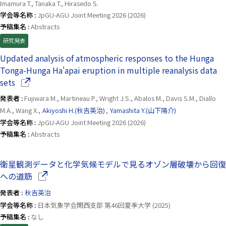
Imamura T., Tanaka T., Hirasedo S.
学会等名称 :
JpGU-AGU Joint Meeting 2026 (2026)
予稿集名 :
Abstracts
研究発表
Updated analysis of atmospheric responses to the Hunga
Tonga-Hunga Ha'apai eruption in multiple reanalysis data
（別ウインドウで開きます）
sets
発表者 :
Fujiwara M., Martineau P., Wright J.S., Abalos M., Davis S.M., Diallo
M.A., Wang X.,
Akiyoshi H.(秋吉英治)
,
Yamashita Y.(山下陽介)
学会等名称 :
JpGU-AGU Joint Meeting 2026 (2026)
予稿集名 :
Abstracts
衛星観測データと化学気候モデルで見るオゾン層破壊から回復
（別ウインドウで開きます）
への道筋
発表者 :
秋吉英治
学会等名称 :
日本気象学会関西支部 第46回夏季大学 (2025)
予稿集名 :
なし