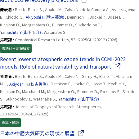
発表者 :
Benito-Barca S., Abalos M., Calvo N., de la Camara A., Ayarzaguena
B., Chiodo G.,
Akiyoshi H.(秋吉英治)
, Dennison F., Jockel P., Josse B.,
Kinnison D., Morgenstern O., Plummer D., Sukhodolov T.,
Yamashita Y.(山下陽介)
, Watanabe S.
掲載誌 :
Geophysical Research Letters, 53:e2025GL120212 (2026)
査読付き 原著論文
Recent lower stratospheric ozone trends in CCMI-2022
（別ウイン
models: Role of natural variability and transport
発表者 :
Benito-Barca S., Abalos M., Calvo N., Garny H., Birner T., Abraham
N.L.,
Akiyoshi H.(秋吉英治)
, Dennison F., Jockel P., Josse B., Keeble J.,
Kinnison D., Marchand M., Morgenstern O., Plummer D., Rozanov E., Strode
S., Sukhodolov T., Watanabe S.,
Yamashita Y.(山下陽介)
掲載誌 :
Journal of Geophysical Research: Atmospheres,
130:e2024JD042412 (2025)
総説・解説
（別ウインドウで開きます）
日本の中層大気研究の現状と展望