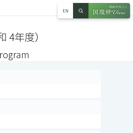
Webマガジン
EN
検索
（別ウインドウで
サイト内検索
 4年度）
Program