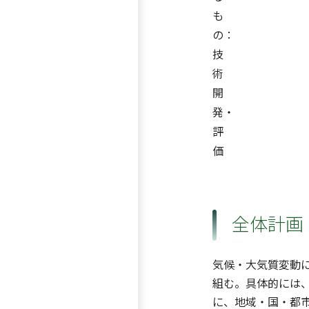
も
の：
技
術
開
発・
評
価
全体計画
気候・大気質変動
組む。具体的には
に、地域・国・都市