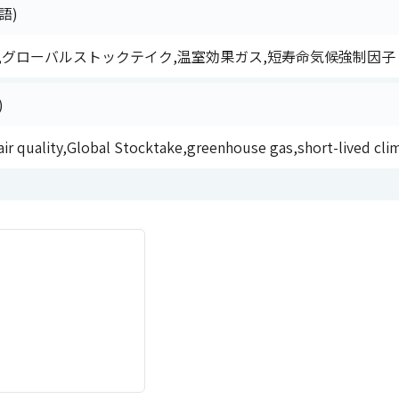
語)
,グローバルストックテイク,温室効果ガス,短寿命気候強制因子
)
air quality,Global Stocktake,greenhouse gas,short-lived clim