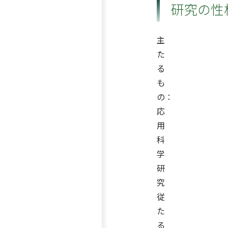
研究の性
主
た
る
も
の：
応
用
科
学
研
究
従
た
る