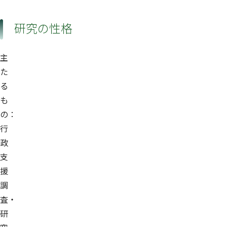
研究の性格
主
た
る
も
の：
行
政
支
援
調
査・
研