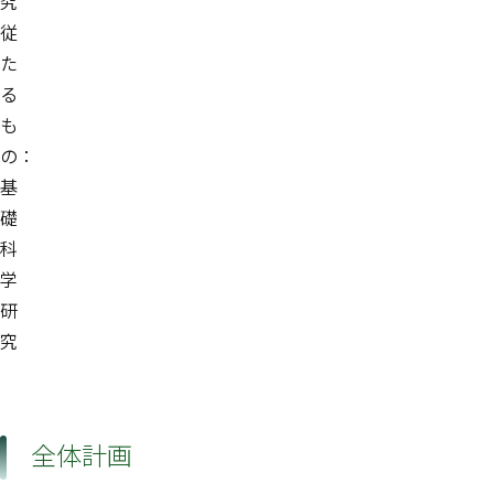
究
従
た
る
も
の：
基
礎
科
学
研
究
全体計画