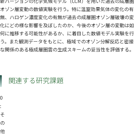
新バージョンの化学気候モデル（CCM）を用いた過去の成層圏
オゾン層変動の数値実験を行う。特に温室効果気体の変化の有
無、ハロゲン濃度変化の有無が過去の成層圏オゾン層破壊の変
化にどの様な影響を及ぼしたのか、今後のオゾン層の変動は如
何に推移する可能性があるか、に着目した数値モデル実験を行
う。また観測データをもとに、極域でのオゾン分解反応と密接
な関係のある極成層圏雲の生成スキームの妥当性を評価する。
関連する研究課題
0
:
そ
の
他