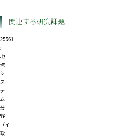
関連する研究課題
25561
:
地
球
シ
ス
テ
ム
分
野
（イ
政