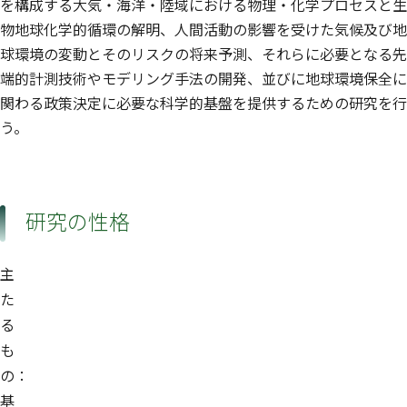
を構成する大気・海洋・陸域における物理・化学プロセスと生
地球システム領域
地球システム領域
仁科 一哉
田中 克政
笹川 基樹
物地球化学的循環の解明、人間活動の影響を受けた気候及び地
地球システム領域
地球システム領域
球環境の変動とそのリスクの将来予測、それらに必要となる先
中岡 慎一郎
平田 竜一
畠中 エルザ
端的計測技術やモデリング手法の開発、並びに地球環境保全に
地球システム領域
地球システム領域
地球システム領域
立入 郁
ZUSMAN Eric
梅澤 拓
関わる政策決定に必要な科学的基盤を提供するための研究を行
地球システム領域
う。
池田 恒平
大山 博史
廣田 渚郎
地球システム領域
地球システム領域
地球システム領域
高尾 信太郎
神 慶孝
染谷 有
地球システム領域
地球システム領域
地球システム領域
藤縄 環
研究の性格
地球システム領域
主
た
る
も
の：
基