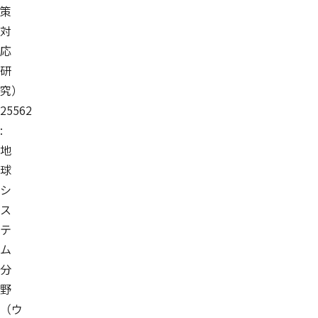
策
対
応
研
究）
25562
:
地
球
シ
ス
テ
ム
分
野
（ウ