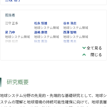
担当者
江守 正多
松永 恒雄
谷本 浩志
地球システム領域
地球システム領域
梁 乃申
遠嶋 康徳
西澤 智明
地球システム領域
地球システム領域
地球システム領域
伊藤 昭彦
秋吉 英治
塩竈 秀夫
地球システム領域
地球システム領域
全て見る
町田 敏暢
高橋 善幸
白井 知子
閉じる
地球システム領域
地球システム領域
猪俣 敏
中島 英彰
荒巻 能史
地球システム領域
地球システム領域
地球システム領域
内田 昌男
斉藤 拓也
杉田 考史
地球システム領域
地球システム領域
地球システム領域
森野 勇
小倉 知夫
横畠 徳太
研究概要
地球システム領域
地球システム領域
地球システム領域
江波 進一
寺尾 有希夫
奈良 英樹
地球システム領域
地球システム領域
地球システム分野の先見的・先端的な基礎研究として、地球シ
日暮 明子
吉田 幸生
野田 響
地球システム領域
地球システム領域
生物多様性領域
ステムの理解と地球環境の持続可能性確保に向けて、地球表層
八代 尚
齊藤 誠
丹羽 洋介