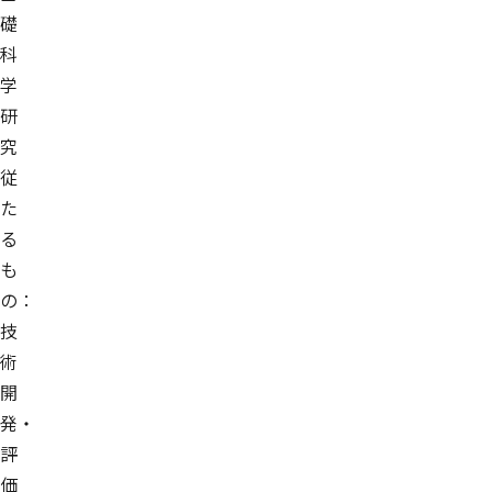
礎
科
学
研
究
従
た
る
も
の：
技
術
開
発・
評
価