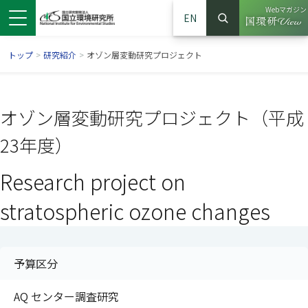
Webマガジン
EN
検索
（別ウイン
サイト内検索
トップ
>
研究紹介
>
オゾン層変動研究プロジェクト
オゾン層変動研究プロジェクト（平成
23年度）
Research project on
stratospheric ozone changes
ンドウで開きます）
ウインドウで開きます）
別ウインドウで開きます）
予算区分
AQ センター調査研究