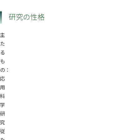
研究の性格
主
た
る
も
の：
応
用
科
学
研
究
従
た