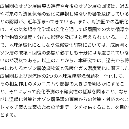
成層圏のオゾン層破壊の進行や今後のオゾン層の回復は、過去
や将来の対流圏気候の変化に無視し得ない影響を及ぼしている
との認識が、近年深まってきている。また、対流圏での温暖化
は、その気象場や化学場の変化を通して成層圏での大気循環や
化学物質の濃度・分布に影響を及ぼすと考えられている。一方
で、地球温暖化にともなう気候変化研究においては、成層圏オ
ゾン層の破壊・回復の影響が必ずしも十分には考慮されていな
いのが現状である。以上のことから、本研究では、過去から将
来にわたるオゾン層破壊物質と温暖化ガス濃度変化に関連した
成層圏および対流圏の2つの地球規模環境問題を一体化して、
その相互作用のメカニズムや影響の大きさを明らかにするこ
と、それによって変化予測の不確実性の低減を図ること、なら
びに温暖化対策とオゾン層保護の両面からの対策・対応のベス
トマッチ案の立案のための予測データを提供すること、を目的
とする。