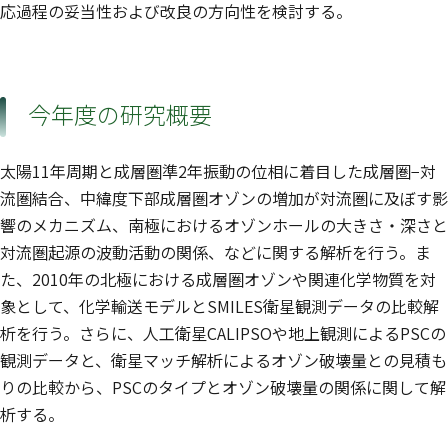
応過程の妥当性および改良の方向性を検討する。
今年度の研究概要
太陽11年周期と成層圏準2年振動の位相に着目した成層圏−対
流圏結合、中緯度下部成層圏オゾンの増加が対流圏に及ぼす影
響のメカニズム、南極におけるオゾンホールの大きさ・深さと
対流圏起源の波動活動の関係、などに関する解析を行う。ま
た、2010年の北極における成層圏オゾンや関連化学物質を対
象として、化学輸送モデルとSMILES衛星観測データの比較解
析を行う。さらに、人工衛星CALIPSOや地上観測によるPSCの
観測データと、衛星マッチ解析によるオゾン破壊量との見積も
りの比較から、PSCのタイプとオゾン破壊量の関係に関して解
析する。