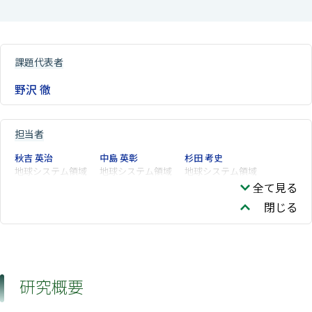
課題代表者
野沢 徹
担当者
秋吉 英治
中島 英彰
杉田 考史
地球システム領域
地球システム領域
地球システム領域
全て見る
閉じる
研究概要