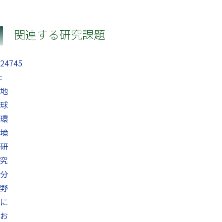
関連する研究課題
24745
:
地
球
環
境
研
究
分
野
に
お