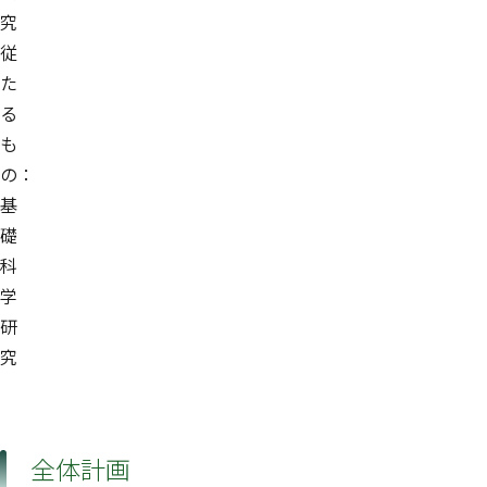
究
従
た
る
も
の：
基
礎
科
学
研
究
全体計画