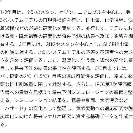
1-2年目は、全球のメタン、オゾン、エアロゾルを中心に、地
球システムモデルの再現性検証を行い、排出量、化学過程、沈
着過程などの必要な高度化を実施する。並行して、モデルにお
ける雲・降水過程の高度化が将来予測の結果へ及ぼす影響を調
査する。3年目には、GHGやメタンを中心としたSLCP排出量
の削減に対する、地球システムモデルの応答を不確実性の大き
さを含めて評価する。また、温暖化に伴う雲・降水の変化に着
目して将来予測の結果の妥当性を評価する。5年目までには、
パリ協定の2℃（1.5℃）目標の達成可能性を評価し、達成に必
要な排出削減量に関して検討する。さらに、IPCC第7次評価報
告書への貢献を見据えて将来予測シミュレーションの準備を整
える。シミュレーション結果を、猛暑や豪雨、大気汚染など
「ハザード」の変化として整理し、気候変動への適応研究や脱
炭素化に向けた将来シナリオ研究に資する基礎データを作成す
る。