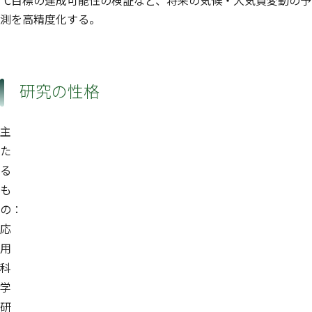
測を高精度化する。
研究の性格
主
た
る
も
の：
応
用
科
学
研