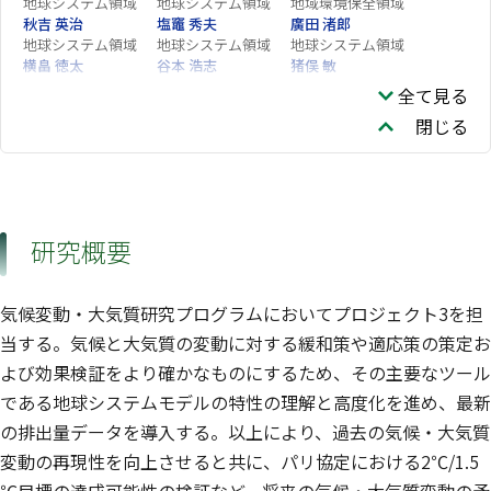
地球システム領域
地球システム領域
地域環境保全領域
秋吉 英治
塩竈 秀夫
廣田 渚郎
地球システム領域
地球システム領域
地球システム領域
横畠 徳太
谷本 浩志
猪俣 敏
地球システム領域
地球システム領域
地球システム領域
全て見る
江波 進一
石崎 紀子
伏見 暁洋
閉じる
気候変動適応センタ
地球システム領域
ー
佐藤 雄亮
林 未知也
山下 陽介
地球システム領域
研究概要
気候変動・大気質研究プログラムにおいてプロジェクト3を担
当する。気候と大気質の変動に対する緩和策や適応策の策定お
よび効果検証をより確かなものにするため、その主要なツール
である地球システムモデルの特性の理解と高度化を進め、最新
の排出量データを導入する。以上により、過去の気候・大気質
変動の再現性を向上させると共に、パリ協定における2℃/1.5
℃目標の達成可能性の検証など、将来の気候・大気質変動の予