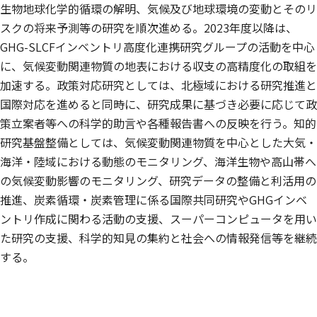
生物地球化学的循環の解明、気候及び地球環境の変動とそのリ
スクの将来予測等の研究を順次進める。2023年度以降は、
GHG-SLCFインベントリ高度化連携研究グループの活動を中心
に、気候変動関連物質の地表における収支の高精度化の取組を
加速する。政策対応研究としては、北極域における研究推進と
国際対応を進めると同時に、研究成果に基づき必要に応じて政
策立案者等への科学的助言や各種報告書への反映を行う。知的
研究基盤整備としては、気候変動関連物質を中心とした大気・
海洋・陸域における動態のモニタリング、海洋生物や高山帯へ
の気候変動影響のモニタリング、研究データの整備と利活用の
推進、炭素循環・炭素管理に係る国際共同研究やGHGインベ
ントリ作成に関わる活動の支援、スーパーコンピュータを用い
た研究の支援、科学的知見の集約と社会への情報発信等を継続
する。