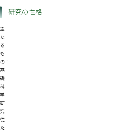
研究の性格
主
た
る
も
の：
基
礎
科
学
研
究
従
た