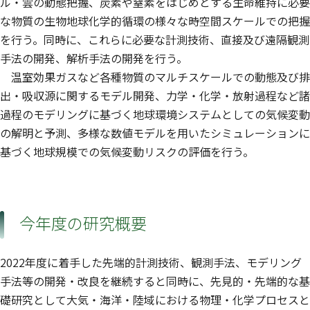
ル・雲の動態把握、炭素や窒素をはじめとする生命維持に必要
な物質の生物地球化学的循環の様々な時空間スケールでの把握
を行う。同時に、これらに必要な計測技術、直接及び遠隔観測
手法の開発、解析手法の開発を行う。
温室効果ガスなど各種物質のマルチスケールでの動態及び排
出・吸収源に関するモデル開発、力学・化学・放射過程など諸
過程のモデリングに基づく地球環境システムとしての気候変動
の解明と予測、多様な数値モデルを用いたシミュレーションに
基づく地球規模での気候変動リスクの評価を行う。
今年度の研究概要
2022年度に着手した先端的計測技術、観測手法、モデリング
手法等の開発・改良を継続すると同時に、先見的・先端的な基
礎研究として大気・海洋・陸域における物理・化学プロセスと