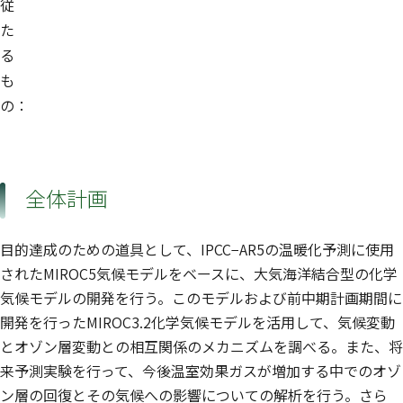
従
た
る
も
の：
全体計画
目的達成のための道具として、IPCC−AR5の温暖化予測に使用
されたMIROC5気候モデルをベースに、大気海洋結合型の化学
気候モデルの開発を行う。このモデルおよび前中期計画期間に
開発を行ったMIROC3.2化学気候モデルを活用して、気候変動
とオゾン層変動との相互関係のメカニズムを調べる。また、将
来予測実験を行って、今後温室効果ガスが増加する中でのオゾ
ン層の回復とその気候への影響についての解析を行う。さら