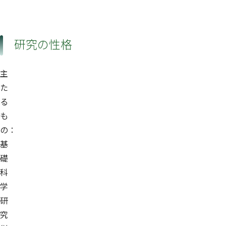
研究の性格
主
た
る
も
の：
基
礎
科
学
研
究