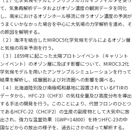
（１）化学気候モデルとアンサンブルカルマンフィルタを使っ
て、気象再解析データおよびオゾン濃度の観測データを同化
し、南米におけるオゾンホール移流に伴うオゾン濃度の予測が
うまくいかなかった場合を中心に大気場の力学解析を進め、そ
の原因を解明する。
（２）海洋を結合したMIROC5化学気候モデルによるオゾン層
と気候の将来予測を行う。
（３）1859年に起こった太陽プロトンイベント（キャリント
ンイベント）のオゾン層に及ぼす影響について、MIROC3.2化
学気候モデルを用いたアンサンブルシミュレーションを行って
結果を解析し、成層圏および対流圏への影響を調べる。
（４）北海道陸別及び南極昭和基地に設置されているFTIRの
データから、HFC-23（CHF3）の気柱全量及び高度分布を導出
する手法の開発を行う。このことにより、代替フロンのひとつ
であるHCFC-22（CHClF2）の生産の副産物として大気中に放
出され、強力な温室効果（GWP=14800）を持つHFC-23の中
国などからの放出の様子を、過去にさかのぼって解析する。