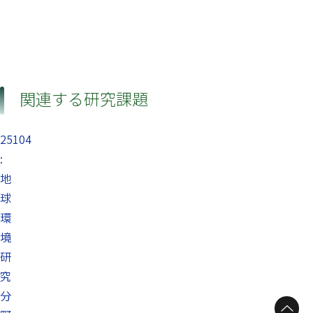
関連する研究課題
25104
:
地
球
環
境
研
究
分