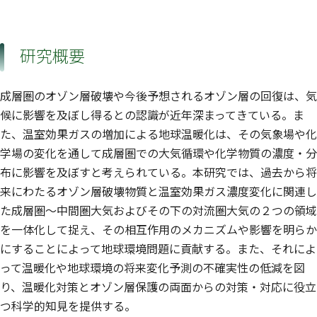
研究概要
成層圏のオゾン層破壊や今後予想されるオゾン層の回復は、気
候に影響を及ぼし得るとの認識が近年深まってきている。ま
た、温室効果ガスの増加による地球温暖化は、その気象場や化
学場の変化を通して成層圏での大気循環や化学物質の濃度・分
布に影響を及ぼすと考えられている。本研究では、過去から将
来にわたるオゾン層破壊物質と温室効果ガス濃度変化に関連し
た成層圏〜中間圏大気およびその下の対流圏大気の２つの領域
を一体化して捉え、その相互作用のメカニズムや影響を明らか
にすることによって地球環境問題に貢献する。また、それによ
って温暖化や地球環境の将来変化予測の不確実性の低減を図
り、温暖化対策とオゾン層保護の両面からの対策・対応に役立
つ科学的知見を提供する。