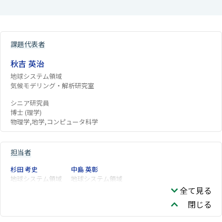
課題代表者
秋吉 英治
地球システム領域
気候モデリング・解析研究室
シニア研究員
博士 (理学)
物理学,地学,コンピュータ科学
担当者
杉田 考史
中島 英彰
地球システム領域
地球システム領域
全て見る
閉じる