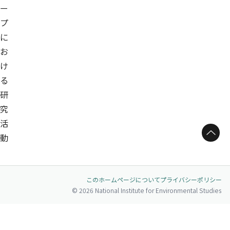
ー
プ
に
お
け
る
研
究
活
ページトップへ
動
このホームページについて
プライバシーポリシー
© 2026 National Institute for Environmental Studies