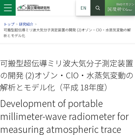
Webマガジン
EN
検索
（別ウイン
サイト内検索
トップ
>
研究紹介
>
可搬型超伝導ミリ波大気分子測定装置の開発 (2)オゾン・ClO・水蒸気変動の解
析とモデル化
可搬型超伝導ミリ波大気分子測定装置
の開発 (2)オゾン・ClO・水蒸気変動の
解析とモデル化（平成 18年度）
Development of portable
ンドウで開きます）
ウインドウで開きます）
別ウインドウで開きます）
millimeter-wave radiometer for
measuring atmospheric trace