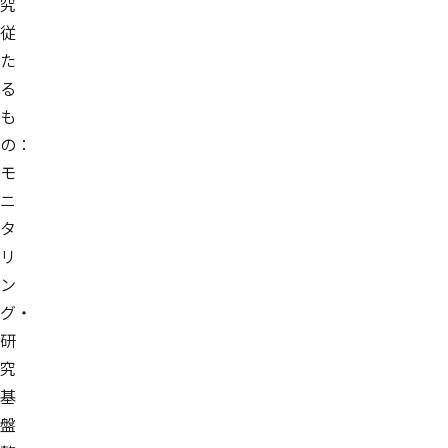
究
従
た
る
も
の：
モ
ニ
タ
リ
ン
グ・
研
究
基
盤