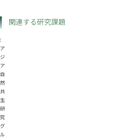
関連する研究課題
:
ア
ジ
ア
自
然
共
生
研
究
グ
ル