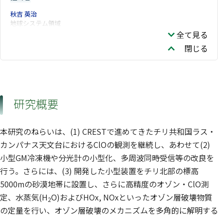
秋吉 英治
地球システム領域
全て見る
閉じる
研究概要
本研究のねらいは、(1) CRESTで進めてきたチリ共和国ラス・
カンパナス天文台におけるClOの観測を継続し、あわせて(2)
小型GM冷凍機や分光計の小型化、多周波同時受信等の改良を
行う。さらには、(3) 開発した小型装置をチリ北部の標高
5000mの砂漠地帯に設置し、さらに高精度のオゾン・ClO測
定、水蒸気(H
O)およびHOx, NOxといったオゾン層破壊物質
2
の定量を行い、オゾン層破壊のメカニズムを多角的に解明する