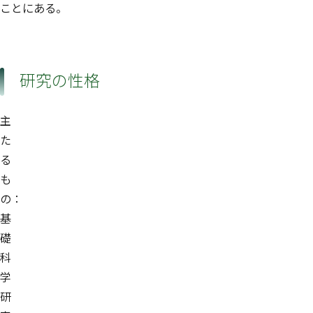
ことにある。
研究の性格
主
た
る
も
の：
基
礎
科
学
研