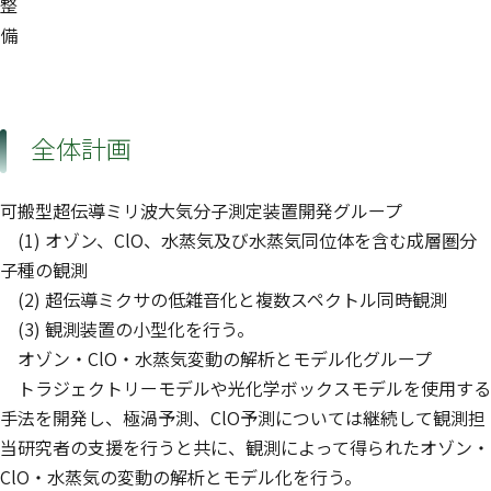
整
備
全体計画
可搬型超伝導ミリ波大気分子測定装置開発グループ
(1) オゾン、ClO、水蒸気及び水蒸気同位体を含む成層圏分
子種の観測
(2) 超伝導ミクサの低雑音化と複数スペクトル同時観測
(3) 観測装置の小型化を行う。
オゾン・ClO・水蒸気変動の解析とモデル化グループ
トラジェクトリーモデルや光化学ボックスモデルを使用する
手法を開発し、極渦予測、ClO予測については継続して観測担
当研究者の支援を行うと共に、観測によって得られたオゾン・
ClO・水蒸気の変動の解析とモデル化を行う。