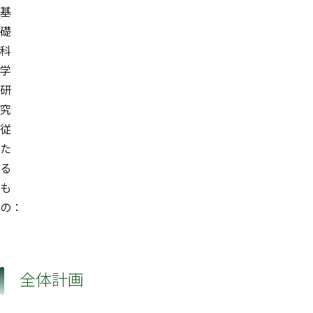
基
礎
科
学
研
究
従
た
る
も
の：
全体計画