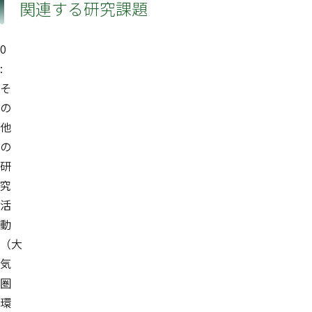
関連する研究課題
0
:
そ
の
他
の
研
究
活
動
（大
気
圏
環