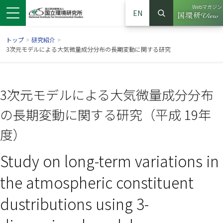
Webマガジン
EN
検索
（別ウイン
サイト内検索
トップ
>
研究紹介
>
3次元モデルによる大気微量成分分布の長期変動に関する研究
3次元モデルによる大気微量成分分布
の長期変動に関する研究（平成 19年
度）
Study on long-term variations in
ンドウで開きます）
ウインドウで開きます）
別ウインドウで開きます）
the atmospheric constituent
dustributions using 3-