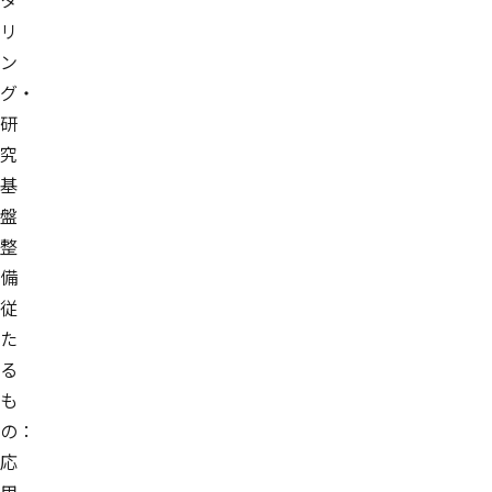
リ
ン
グ・
研
究
基
盤
整
備
従
た
る
も
の：
応
用