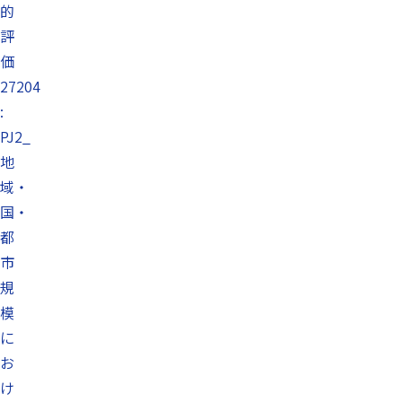
的
評
価
27204
:
PJ2_
地
域・
国・
都
市
規
模
に
お
け