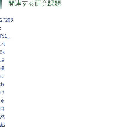
関連する研究課題
27203
:
PJ1_
地
球
規
模
に
お
け
る
自
然
起