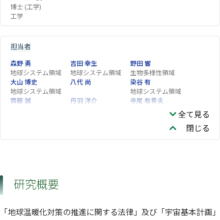
博士 (工学)
工学
担当者
森野 勇
吉田 幸生
野田 響
地球システム領域
地球システム領域
生物多様性領域
大山 博史
八代 尚
染谷 有
地球システム領域
地球システム領域
齊藤 誠
丹羽 洋介
寺尾 有希夫
地球システム領域
地球システム領域
地球システム領域
全て見る
谷本 浩志
杉田 考史
猪俣 敏
閉じる
地球システム領域
地球システム領域
地球システム領域
池田 恒平
藤縄 環
西澤 智明
地球システム領域
地球システム領域
地球システム領域
神 慶孝
町田 敏暢
平田 竜一
地球システム領域
地球システム領域
地球システム領域
JANARDANAN
WANG Fenjuan
村上 和隆
研究概要
ACHARI Rajesh
MUELLER Astrid
山下 陽介
河添 史絵
地球システム領域
「地球温暖化対策の推進に関する法律」及び「宇宙基本計画」
亀井 秋秀
佐伯 田鶴
Shamil Maksyutov