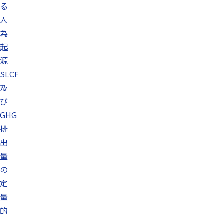
る
人
為
起
源
SLCF
及
び
GHG
排
出
量
の
定
量
的