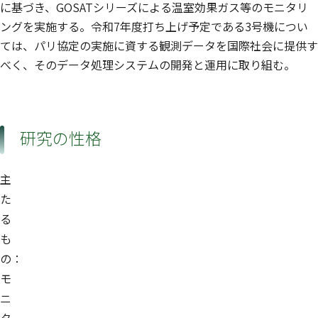
地球システム領域
に基づき、GOSATシリーズによる温室効果ガス等のモニタリ
内山 明博
堀 晃浩
堤 之智
ングを実施する。令和7年度打ち上げ予定である3号機につい
田邊 朋昭
奥村 典子
山田 裕子
佐々木 直子
須藤 公子
曾 継業
ては、パリ協定の実施に資する観測データを国際社会に提供す
両角 友喜
佐藤 枝美子
宇賀神 惇
べく、そのデータ処理システムの開発と運用に取り組む。
地球システム領域
秋吉 英治
LIM Hyunkwang
RAJA NAYAGAM
地球システム領域
地球システム領域
Lorna
藤本 敏文
滝田 暁夫
川尻 麻美
横島 由紀則
木下 篤哉
小川 安紀子
研究の性格
島田 真美子
菅野 智子
岩田 あさ美
岡本 祥子
永島 達也
RAJWAR Mahendar
地球システム領域
地球システム領域
Chand
主
地球システム領域
UNING Royston
NGUYEN Doan Thien
山口 堅治
た
Chi
る
SAFABAKHSHPACHEHKENARI
江 嘉敏
Mohammadreza
地球システム領域
も
地球システム領域
の：
蔡 宇
地球システム領域
モ
ニ
タ