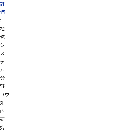
評
価
:
地
球
シ
ス
テ
ム
分
野
（ウ
知
的
研
究