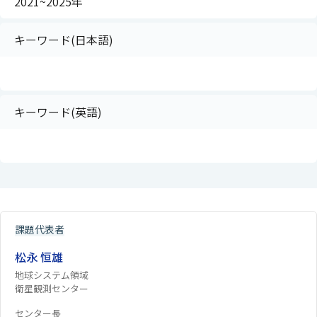
2021~2025年
キーワード(日本語)
キーワード(英語)
課題代表者
松永 恒雄
地球システム領域
衛星観測センター
センター長