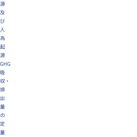
源
及
び
人
為
起
源
GHG
吸
収・
排
出
量
の
定
量