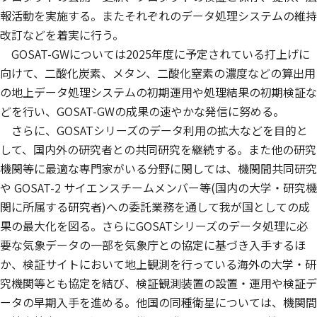
報活動を実施する。またそれぞれのデータ処理システムの維持
改訂などを着実に行う。
GOSAT-GWについては2025年度に予定されている打上げに
向けて、二酸化炭素、メタン、二酸化窒素の濃度などの算出用
の地上データ処理システムの初期運用や処理結果の初期検証な
どを行い、GOSAT-GWの成果の速やかな発信に努める。
さらに、GOSATシリーズのデータ利用の拡大などを目的と
して、国内外の研究者との共同研究を継続する。また他の研究
機関等に最適な専門家がいる分野に関しては、機関間共同研究
や GOSAT-2 サイエンスチームメンバー等(国内の大学・研究機
関に所属する研究者)への委託業務を通して我が国としての成
果の最大化を図る。さらにGOSATシリーズのデータ処理に必
要な気象データの一部を気象庁との協定に基づき入手するほ
か、検証サイトにおいて地上観測を行っている海外の大学・研
究機関等とも協定を結び、検証観測装置の設置・運用や検証デ
ータの早期入手を進める。他国の同種衛星については、機関間