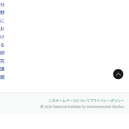
分
野
に
お
け
る
研
究
課
ページトップへ
題
このホームページについて
プライバシーポリシー
© 2026 National Institute for Environmental Studies