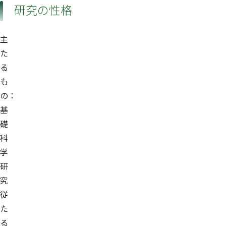
研究の性格
主
た
る
も
の：
基
礎
科
学
研
究
従
た
る