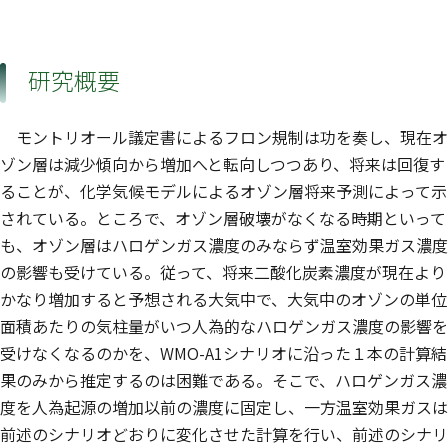
研究概要
モントリオール議定書によるフロン規制は功を奏し、現在オ
ゾン層は減少傾向から増加へと転向しつつあり、将来は回復す
ることが、化学気候モデルによるオゾン層将来予測によって示
されている。ところで、オゾン層破壊がなくなる時期といって
も、オゾン層はハロゲンガス濃度のみならず温室効果ガス濃度
の影響も受けている。従って、将来二酸化炭素濃度が現在より
かなり増加すると予想される大気中で、大気中のオゾンの単位
面積あたりの気柱量がいつ人為的なハロゲンガス濃度の影響を
受けなくなるのかを、WMO-A1シナリオに沿った１本の計算結
果のみから推定するのは困難である。そこで、ハロゲンガス濃
度を人為起源の増加以前の濃度に固定し、一方温室効果ガスは
前述のシナリオどおりに変化させた計算を行い、前述のシナリ