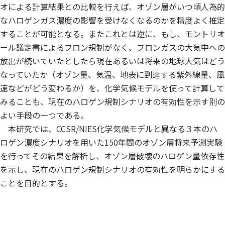
オによる計算結果との比較を行えば、オゾン層がいつ頃人為的
なハロゲンガス濃度の影響を受けなくなるのかを精度よく推定
することが可能となる。またこれとは逆に、もし、モントリオ
ール議定書によるフロン規制がなく、フロンガスの大気中への
放出が続いていたとしたら現在あるいは将来の地球大気はどう
なっていたか（オゾン量、気温、地表に到達する紫外線量、風
速などがどう変わるか）を、化学気候モデルを使って計算して
みることも、現在のハロゲン規制シナリオの有効性を示す別の
よい手段の一つである。
本研究では、CCSR/NIES化学気候モデルと異なる３本のハ
ロゲン濃度シナリオを用いた150年間のオゾン層将来予測実験
を行ってその結果を解析し、オゾン層破壊のハロゲン量依存性
を示し、現在のハロゲン規制シナリオの有効性を明らかにする
ことを目的とする。