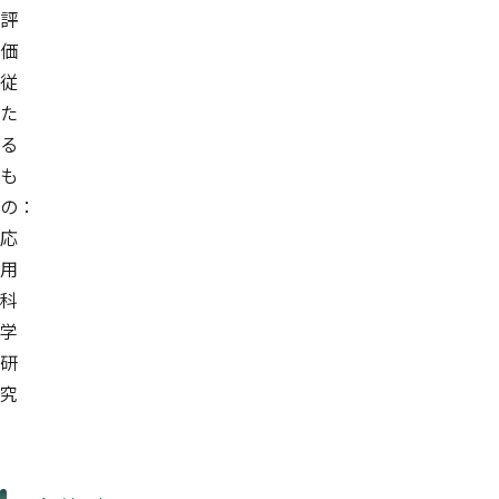
評
価
従
た
る
も
の：
応
用
科
学
研
究