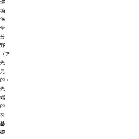
環
境
保
全
分
野
（ア
先
見
的・
先
端
的
な
基
礎