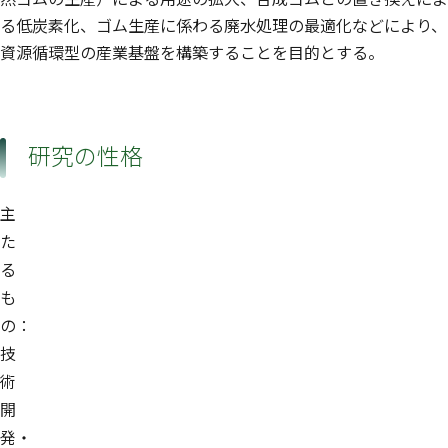
る低炭素化、ゴム生産に係わる廃水処理の最適化などにより、
資源循環型の産業基盤を構築することを目的とする。
研究の性格
主
た
る
も
の：
技
術
開
発・