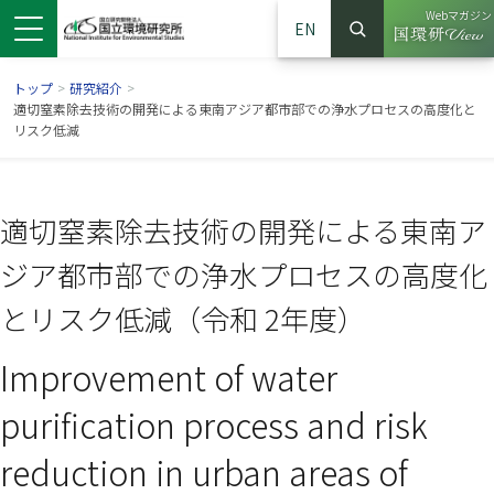
Webマガジン
EN
検索
（別ウイン
サイト内検索
トップ
>
研究紹介
>
適切窒素除去技術の開発による東南アジア都市部での浄水プロセスの高度化と
リスク低減
適切窒素除去技術の開発による東南ア
ジア都市部での浄水プロセスの高度化
とリスク低減（令和 2年度）
Improvement of water
ンドウで開きます）
ウインドウで開きます）
別ウインドウで開きます）
purification process and risk
reduction in urban areas of