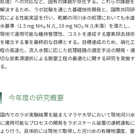
処理）への対応など、固有の課題が存在する。これらの課題を
解決するため、ラボ試験を通じた基礎技術開発と、国際共同研
究による性能実証を行い、乾期の河川水の処理においても水道
水基準（1.5 mg NH
-N /L, 10 mg NO
-N /L未満）を満たし、
4
3
現地で運用可能な維持管理性、コストを達成する窒素除去技術
を確立する事を最終的な目標とする。目標達成のため、硝化工
程の高速化、流入水質に応じた処理経路の選定手法の開発・適
切な炭素源選択による脱窒工程の最適化に関する研究を実施す
る。
今年度の研究概要
国内でのラボ実験結果を踏まえマラヤ大学において現地河川水
に適用可能なプロセスの開発をラボスケール装置の連続運転に
より行う。具体的には現地で取得した河川水の有機物濃度、窒