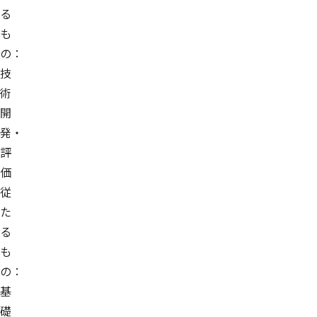
る
も
の：
技
術
開
発・
評
価
従
た
る
も
の：
基
礎