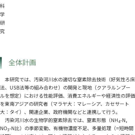
科
学
研
究
全体計画
本研究では、汚染河川水の適切な窒素除去技術（好気性ろ床
法、USB法等の組み合わせ）の開発と現地（クアラルンプー
ルを想定）における性能評価、消費エネルギーや経済性の評価
を東南アジアの研究者（マラヤ大：マレーシア、カセサート
大：タイ）、関連企業、政府機関などと連携して行う。
汚染河川水の生物学的窒素除去では、窒素形態（NH
-N,
4
NO
-N比）の季節変動、有機物濃度不足、多量処理（=短時間
3